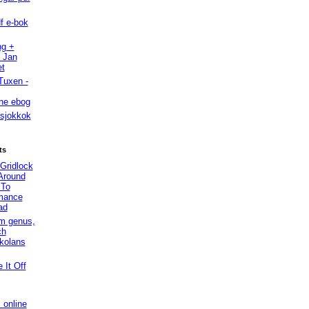
f e-bok
ng +
a Jan
et
Tuxen -
ne ebog
 sjokkok
ts
 Gridlock
Around
 To
rmance
ad
Om genus,
ch
skolans
 It Off
 online