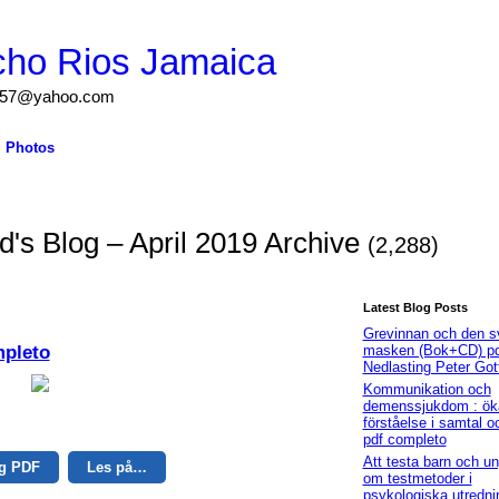
cho Rios Jamaica
igs57@yahoo.com
Photos
s Blog – April 2019 Archive
(2,288)
Latest Blog Posts
Grevinnan och den s
mpleto
masken (Bok+CD) pd
Nedlasting Peter Got
Kommunikation och
demenssjukdom : ök
förståelse i samtal 
pdf completo
Att testa barn och u
ng PDF
Les på…
om testmetoder i
psykologiska utredni