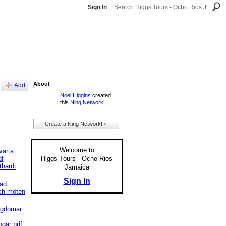
Sign In
About
Add
Noel Higgins
created
this
Ning Network
.
Create a Ning Network! »
Welcome to
varta
Higgs Tours - Ocho Rios
f
thardt
Jamaica
Sign In
ad
och möten
ngdomar :
ngar pdf