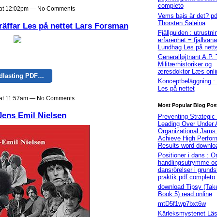
completo
9 at 12:02pm — No Comments
Vems bajs är det? pd
Thorsten Saleina
träffar Les på nettet Lars Forsman
Fjällguiden : utrustni
erfarenhet = fjällvan
Lundhag Les på nett
Generalløjtnant A.P. 
Militærhistoriker og
æresdoktor Læs onli
dlasting PDF…
Konceptbeläggning :
Les på nettet
9 at 11:57am — No Comments
Most Popular Blog Pos
Jens Emil Nielsen
Preventing Strategic
Leading Over Under 
Organizational Jams
Achieve High Perfo
Results word downlo
Positioner i dans : 
handlingsutrymme o
dansrörelser i grund
praktik pdf completo
download Tipsy (Take
Book 5) read online
mtD5f1wp7bxt6w
Kärleksmysteriet Läs