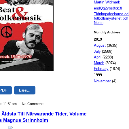
Martin Widmark
endQg2ybs8xk3l
Tidningsdeckarna oc
fotbollsmysteriet pdf
Norlin
Monthly Archives
2019
August
(3635)
July
(1589)
April
(2288)
March
(8974)
February
(1874)
1999
November
(4)
 PDF
Læs…
9 at 11:51am — No Comments
 Äldsta Till Närwarande Tider, Volume
rs Magnus Strinnholm