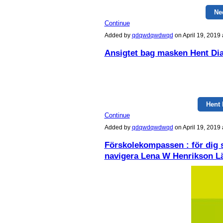
Ne
Continue
Added by
qdqwdqwdwqd
on April 19, 201
Ansigtet bag masken Hent Di
Hent
Continue
Added by
qdqwdqwdwqd
on April 19, 201
Förskolekompassen : för dig 
navigera Lena W Henrikson Lä