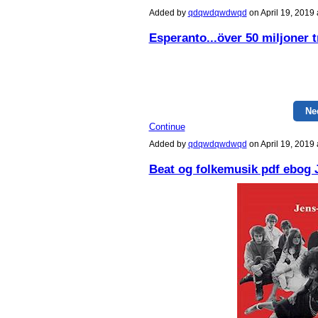
Added by
qdqwdqwdwqd
on April 19, 201
Esperanto...över 50 miljoner 
Ne
Continue
Added by
qdqwdqwdwqd
on April 19, 201
Beat og folkemusik pdf ebog 