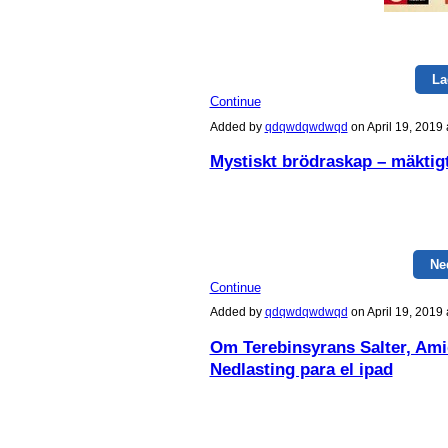
La
Continue
Added by
qdqwdqwdwqd
on April 19, 201
Mystiskt brödraskap – mäktig
Ne
Continue
Added by
qdqwdqwdwqd
on April 19, 201
Om Terebinsyrans Salter, Amid
Nedlasting para el ipad