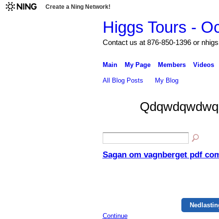
Create a Ning Network!
Higgs Tours - O
Contact us at 876-850-1396 or nh
Main
My Page
Members
Videos
All Blog Posts
My Blog
Qdqwdqwdwqd'
Sagan om vagnberget pdf co
Nedlasti
Continue