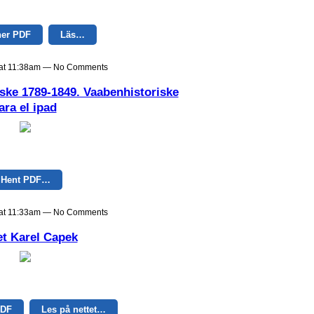
ner PDF
Läs…
9 at 11:38am — No Comments
ske 1789-1849. Vaabenhistoriske
ara el ipad
Hent PDF…
9 at 11:33am — No Comments
et Karel Capek
PDF
Les på nettet…