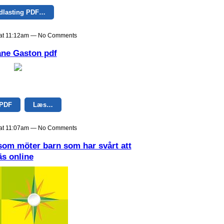
dlasting PDF…
9 at 11:12am — No Comments
ane Gaston pdf
 PDF
Læs…
9 at 11:07am — No Comments
som möter barn som har svårt att
s online