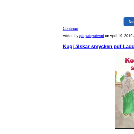
Ne
Continue
Added by
qdqwdqwdwqd
on April 19, 201
Kugi älskar smycken pdf Ladd