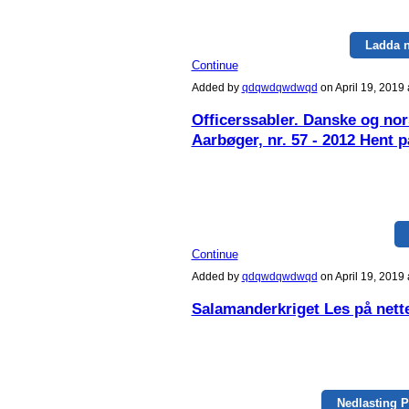
Ladda 
Continue
Added by
qdqwdqwdwqd
on April 19, 201
Officerssabler. Danske og nor
Aarbøger, nr. 57 - 2012 Hent p
Continue
Added by
qdqwdqwdwqd
on April 19, 201
Salamanderkriget Les på nett
Nedlasting 