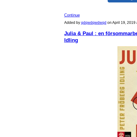
Continue
Added by
qdqwdqwdwqd
on April 19, 201
Julia & Paul : en försommarbe
Idling