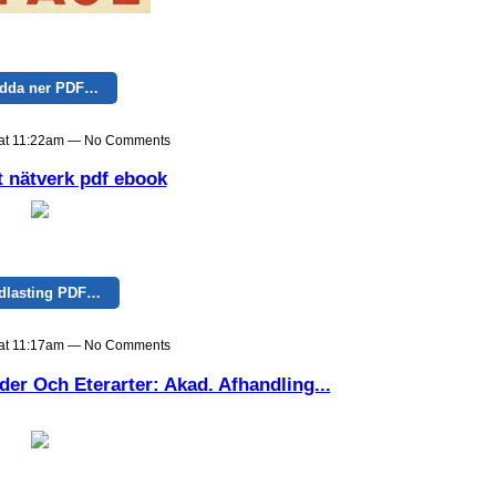
dda ner PDF…
9 at 11:22am — No Comments
t nätverk pdf ebook
dlasting PDF…
9 at 11:17am — No Comments
er Och Eterarter: Akad. Afhandling...