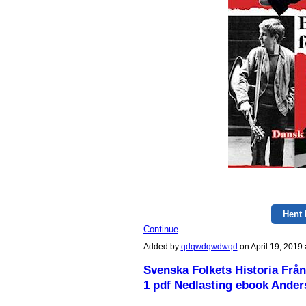
Hent
Continue
Added by
qdqwdqwdwqd
on April 19, 201
Svenska Folkets Historia Från
1 pdf Nedlasting ebook Ande