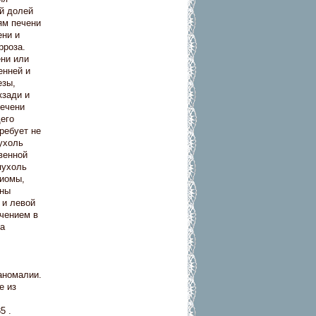
ой долей
ям печени
ени и
рроза.
ени или
енней и
езы,
кзади и
печени
его
ребует не
ухоль
венной
пухоль
гиомы,
ены
 и левой
ечением в
а
аномалии.
е из
5 .