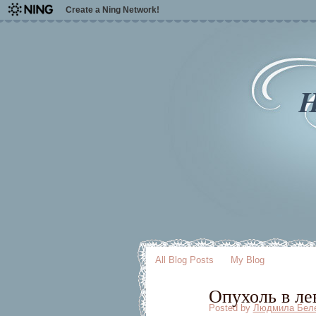
Create a Ning Network!
H
All Blog Posts
My Blog
Опухоль в ле
Posted by
Людмила Бел