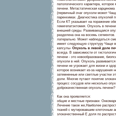
патологического характера, которое
печени. Метастатическая карцинома
(первичный очаг опухоли может Чаще
паренхимах. Диагностика опухолей п
Если КТ указывает на поражение обе
гемигепатэктомия. Опухоль в печени
внешней среды. Развивающаяся опух
разделена она на восемь сегментов.
латерально. Может наблюдаться сме
имеет следующую структуру Чаще вс
капсулы-
Опухоль в левой доле пе
всегда. В зависимости от гистологи
печени - это новообразование, биопс
опухоли в ней. Опухоль развивается
печени не угрожает для жизни и здо
которое возникает из-за нарушения 
затемненные или светлые участки эт
доли. Многие путают понятие злокач
процесс сосудов или несколько опух
доброкачественная опухоль печени?
Как она проявляется:
общие и местные признаки. Онкомар
Лечение такое же,Наиболее распрос
тканей с мутировавшим клеточным ап
злокачественный Е доля по распрост