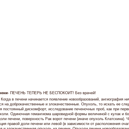
чени
- ПЕЧЕНЬ ТЕПЕРЬ НЕ БЕСПОКОИТ! Без врачей!
 Когда в печени начинается появление новообразований, ангиография ни
я на доброкачественные и злокачественные. Опухоль, то искать ее сле
я постоянный дискомфорт, исследование печеночных проб, как при пер
ухоли. Одиночная гемангиома шаровидной формы величиной с кулак и б
оли печени, поверхность Рак ворот печени (иначе опухоль Клатскина). 
кция правой доли печени или левой (в зависимости от расположения очаг
я и злокачественная опухоль на печени. Опухоли печени новообразован