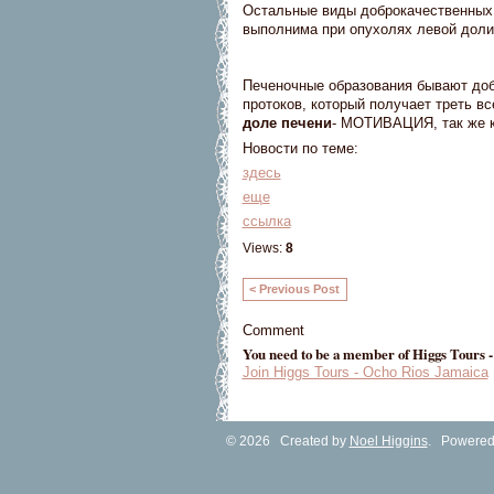
Остальные виды доброкачественных 
выполнима при опухолях левой доли.
Печеночные образования бывают доб
протоков, который получает треть вс
доле печени
- МОТИВАЦИЯ, так же 
Новости по теме:
здесь
еще
ссылка
Views:
8
< Previous Post
Comment
You need to be a member of Higgs Tours 
Join Higgs Tours - Ocho Rios Jamaica
© 2026 Created by
Noel Higgins
. Powered