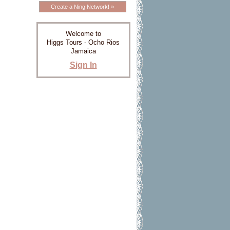
Create a Ning Network! »
Welcome to
Higgs Tours - Ocho Rios
Jamaica
Sign In