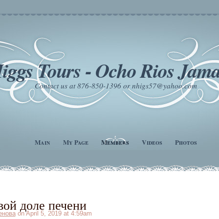
iggs Tours - Ocho Rios Jama
Contact us at 876-850-1396 or nhigs57@yahoo.com
Main
My Page
Members
Videos
Photos
вой доле печени
енова
on April 5, 2019 at 4:59am