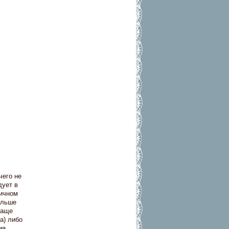
чего не
дует в
вичном
ольше
Чаще
а) либо
ия