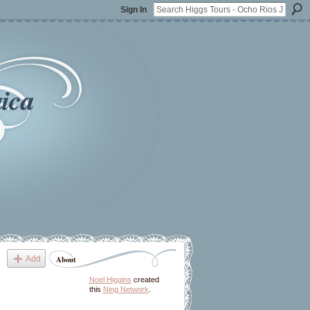
Sign In
ica
Add
About
Noel Higgins
created
this
Ning Network
.