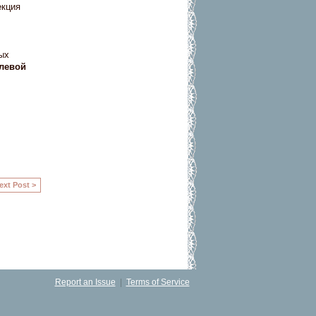
екция
ых
левой
ext Post >
Report an Issue
|
Terms of Service