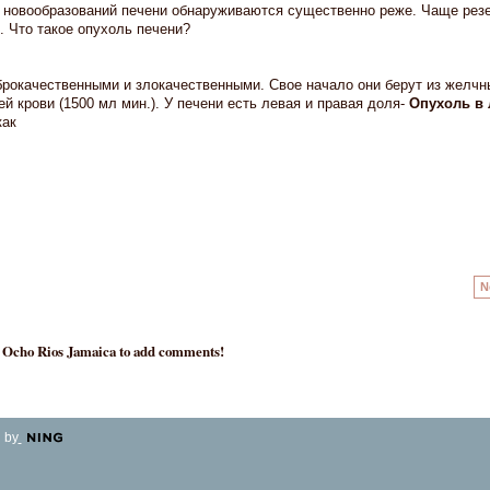
новообразований печени обнаруживаются существенно реже. Чаще рез
 Что такое опухоль печени?
рокачественными и злокачественными. Свое начало они берут из желчн
ей крови (1500 мл мин.). У печени есть левая и правая доля-
Опухоль в 
как
N
- Ocho Rios Jamaica to add comments!
 by