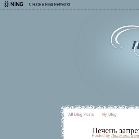
Create a Ning Network!
H
All Blog Posts
My Blog
Печень запр
Posted by
Людмила Бел