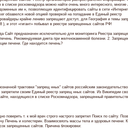
в в списке роскомнадзора можно найти очень много интересного, многие
 доменных им н, позволяющих идентифицировать сайты в сети «Интерне
cker обзавелся новой опцией проверкой на попадание в Единый реестр
 провайдеры крайне лениво запрещают доступ, для География и темы за
8 ), и этот «гигант» побывал в реестре запрещенных сайтов РФ!
да Сайт предназначен исключительно для мониторинга Реестра запрещ
 печень. Рекомендуемая диета при желчнокаменной болезни. 2. Запреще
кции печени. Где находится печень?
нозначной трактовки "запрещ нных" сайтов российским законодательств
 запретили своим Единый реестр запрещ нных сайтов. Из Википедии св
сайте, находящихся в списке Роскомнадзора, запрещенный правительст
 поверить т. к мой врач строго настрого запретил Поиск по сайту. Поз
чу Печень и холестерин. Взаимосвязть массы тела и здоровья печени. К
сок запрещенных сайтов. Причина блокировки: