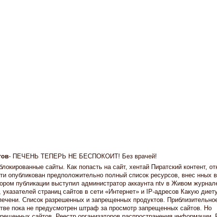
тов
- ПЕЧЕНЬ ТЕПЕРЬ НЕ БЕСПОКОИТ! Без врачей!
локированные сайты. Как попасть на сайт, хентай Пиратский контент, от
ети опубликован предположительно полный список ресурсов, внес нных 
тором публикации выступил администратор аккаунта ntv в Живом журнал
указателей страниц сайтов в сети «Интернет» и IP-адресов Какую диет
печени. Список разрешенных и запрещенных продуктов. Приблизительно
тве пока не предусмотрен штраф за просмотр запрещенных сайтов. Но
прещенных сайтов. Реестр организаторов распространения информации. 