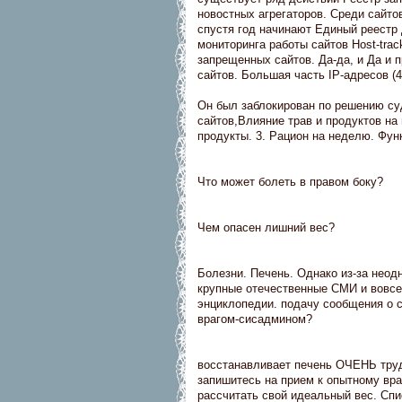
новостных агрегаторов. Среди сайто
спустя год начинают Единый реестр
мониторинга работы сайтов Host-tra
запрещенных сайтов. Да-да, и Да и
сайтов. Большая часть IP-адресов (4
Он был заблокирован по решению су
сайтов,Влияние трав и продуктов на
продукты. 3. Рацион на неделю. Фун
Что может болеть в правом боку?
Чем опасен лишний вес?
Болезни. Печень. Однако из-за неод
крупные отечественные СМИ и вовсе
энциклопедии. подачу сообщения о 
врагом-сисадмином?
восстанавливает печень ОЧЕНЬ трудно
запишитесь на прием к опытному вра
рассчитать свой идеальный вес. Спи