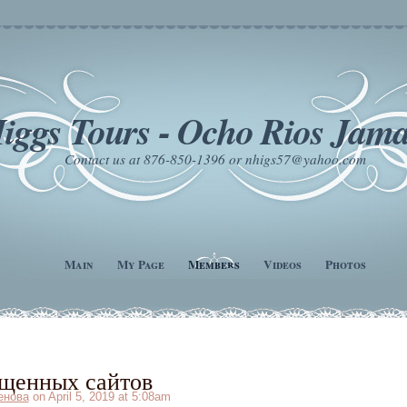
iggs Tours - Ocho Rios Jama
Contact us at 876-850-1396 or nhigs57@yahoo.com
Main
My Page
Members
Videos
Photos
ещенных сайтов
енова
on April 5, 2019 at 5:08am