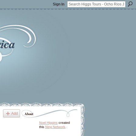
Sign In
ica
Add
About
Noel Higgins
created
this
Ning Network
.