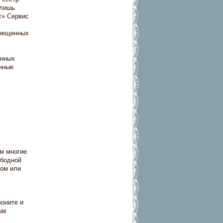
 лишь
т» Сервис
прещенных
енных
нные
ом многие
ободной
вом или
воните и
ак