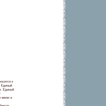
носится к
в Единый
e. Единый
у
е меню и
Реестр