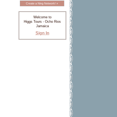
Create a Ning Network! »
Welcome to
Higgs Tours - Ocho Rios
Jamaica
Sign In