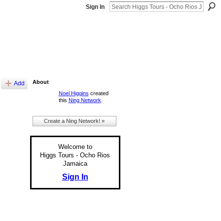
Sign In
About
Add
Noel Higgins
created
this
Ning Network
.
Create a Ning Network! »
Welcome to
Higgs Tours - Ocho Rios
Jamaica
Sign In