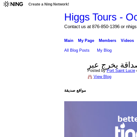
Create a Ning Network!
Higgs Tours - O
Contact us at 876-850-1396 or nh
Main
My Page
Members
Videos
All Blog Posts
My Blog
اقة يخرج عبر
Posted by
Port Saint Lucie
View Blog
مواقع صديقة