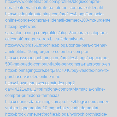
http://www.onfeetnation.com/profiles/blogs/comprar-
ernafil-sildenafil-citrate-na-internet-comprar-sildenafil
http://mcdonaldauto.ning.com/profiles/blogs/farmacia-
online-donde-comprar-sildenafil-germed-100-mg-urgente
http://playit4ward-
sanantonio.ning.com/profiles/blogs/comprar-citalopram-
celexa-40-mg-pre-o-rep-blica-federativa-do
http://www.prds66.fr/profiles/blogs/donde-para-ordenar-
amitriptilina-10mg-urgente-colombia-comprar
http://crossroadshob.ning.com/profiles/blogs/naproxeno-
500-mg-puedo-comprar-fiable-per-compra-naproxeno-en
http://bioimagingcore.be/q2a/27040/buy-vasotec-how-to-
purchase-vasotec-online-in-ie
http://showmeanswer.com/index.php?
qa=44121&qa_1=primidona-comprar-farmacia-online-
comprar-primidona-farmacias
http://conniesdance.ning.com/profiles/blogs/commander-
vrai-en-ligne-adalat-10-mg-achat-s-curis-de-adalat
http://brooklynne.net/profiles/blogs/hydrochlorothiazide-