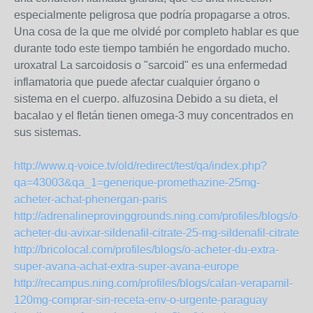
especialmente peligrosa que podría propagarse a otros.
Una cosa de la que me olvidé por completo hablar es que
durante todo este tiempo también he engordado mucho.
uroxatral La sarcoidosis o "sarcoid" es una enfermedad
inflamatoria que puede afectar cualquier órgano o
sistema en el cuerpo. alfuzosina Debido a su dieta, el
bacalao y el fletán tienen omega-3 muy concentrados en
sus sistemas.
http://www.q-voice.tv/old/redirect/test/qa/index.php?
qa=43003&qa_1=generique-promethazine-25mg-
acheter-achat-phenergan-paris
http://adrenalineprovinggrounds.ning.com/profiles/blogs/o-
acheter-du-avixar-sildenafil-citrate-25-mg-sildenafil-citrate
http://bricolocal.com/profiles/blogs/o-acheter-du-extra-
super-avana-achat-extra-super-avana-europe
http://recampus.ning.com/profiles/blogs/calan-verapamil-
120mg-comprar-sin-receta-env-o-urgente-paraguay