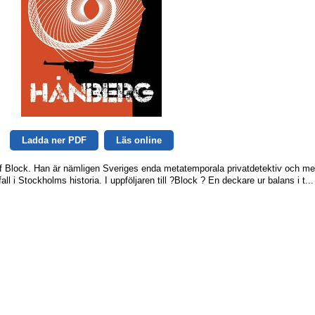
Ladda ner PDF
Läs online
osef Block. Han är nämligen Sveriges enda metatemporala privatdetektiv och me
all i Stockholms historia. I uppföljaren till ?Block ? En deckare ur balans i t...