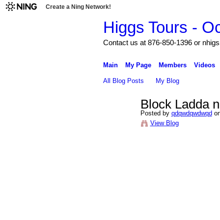
Create a Ning Network!
Higgs Tours - O
Contact us at 876-850-1396 or nh
Main
My Page
Members
Videos
All Blog Posts
My Blog
Block Ladda n
Posted by
qdqwdqwdwqd
on
View Blog