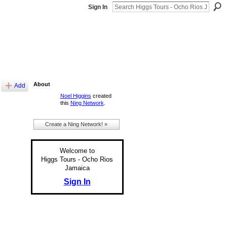
Sign In
About
Add
Noel Higgins
created
this
Ning Network
.
Create a Ning Network! »
Welcome to
Higgs Tours - Ocho Rios
Jamaica
Sign In