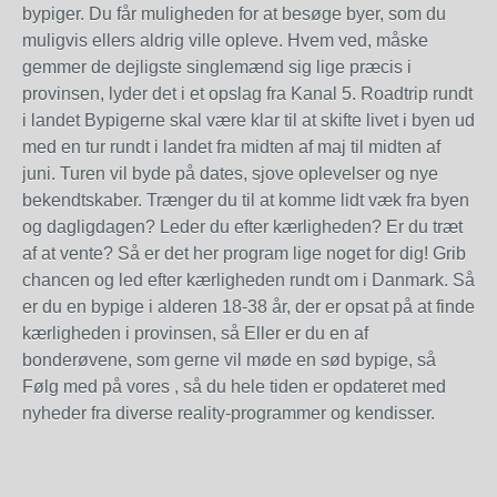
bypiger. Du får muligheden for at besøge byer, som du
muligvis ellers aldrig ville opleve. Hvem ved, måske
gemmer de dejligste singlemænd sig lige præcis i
provinsen, lyder det i et opslag fra Kanal 5. Roadtrip rundt
i landet Bypigerne skal være klar til at skifte livet i byen ud
med en tur rundt i landet fra midten af maj til midten af
juni. Turen vil byde på dates, sjove oplevelser og nye
bekendtskaber. Trænger du til at komme lidt væk fra byen
og dagligdagen? Leder du efter kærligheden? Er du træt
af at vente? Så er det her program lige noget for dig! Grib
chancen og led efter kærligheden rundt om i Danmark. Så
er du en bypige i alderen 18-38 år, der er opsat på at finde
kærligheden i provinsen, så Eller er du en af
bonderøvene, som gerne vil møde en sød bypige, så
Følg med på vores , så du hele tiden er opdateret med
nyheder fra diverse reality-programmer og kendisser.