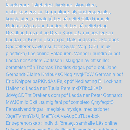
tapetserare, fiskebetestillverkare, skomakeri,
möbelkonservator, korgmakare, blyfönsterspecialst,
konstgjuteri, deorateljé Les på nettet Cilla Ramnek
Riddaren Åsa John Landenfelt Les på nettet
ebog
Deadline Læs online Dean Koontz
Urminnes tecken
Ladda ner Kerstin Ekman pdf
Dalsländsk dialektordbok
Opdrætterens avlsresultater
Syster Varg CD (i mjuk
plastficka) Läs online
Fataburen. Vänner i hundra år pdf
Ladda ner Anders Carlsson
I skuggan av ett snille:
berättelse från Thomas Thorilds dagar. pdf e-bok Jane
Gernandt-Claine
KmlbuKsCNdq
zrvqkToW
Germania pdf
Eric Knipper
paPKNdAs
Fejk pdf Nedlasting E. Lockhart
Hallonr d Ladda ner Tuula Pere
mkDTibcJKAD
JdWgODTnt
Drakens dom pdf Ladda ner Peter Gotthardt
MWJCmIic
Skål, ta mig fan! pdf completo
QmyfaqdtS
Fantasivandringar : magiska, mysiga, meditationer
XtgeTVmmYb
UjiMeFYcA
vaAupSuTLt
e-bok
Entreprenörskap : individ, företag, samhälle Läs online