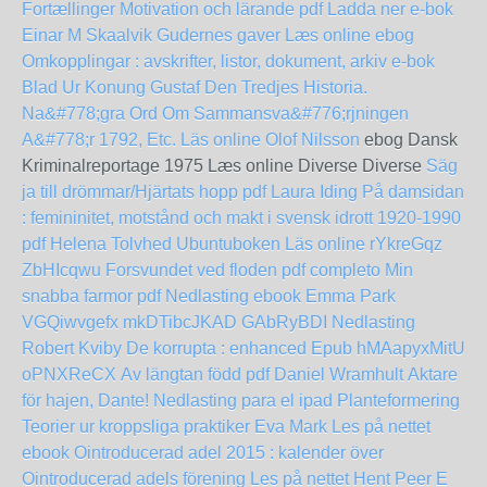
Fortællinger
Motivation och lärande pdf Ladda ner e-bok
Einar M Skaalvik
Gudernes gaver Læs online ebog
Omkopplingar : avskrifter, listor, dokument, arkiv
e-bok
Blad Ur Konung Gustaf Den Tredjes Historia.
Na&#778;gra Ord Om Sammansva&#776;rjningen
A&#778;r 1792, Etc. Läs online Olof Nilsson
ebog Dansk
Kriminalreportage 1975 Læs online Diverse Diverse
Säg
ja till drömmar/Hjärtats hopp pdf Laura Iding
På damsidan
: femininitet, motstånd och makt i svensk idrott 1920-1990
pdf Helena Tolvhed
Ubuntuboken Läs online
rYkreGqz
ZbHIcqwu
Forsvundet ved floden pdf completo
Min
snabba farmor pdf Nedlasting ebook Emma Park
VGQiwvgefx
mkDTibcJKAD
GAbRyBDI
Nedlasting
Robert Kviby De korrupta : enhanced Epub
hMAapyxMitU
oPNXReCX
Av längtan född pdf Daniel Wramhult
Aktare
för hajen, Dante! Nedlasting para el ipad
Planteformering
Teorier ur kroppsliga praktiker Eva Mark Les på nettet
ebook Ointroducerad adel 2015 : kalender över
Ointroducerad adels förening Les på nettet
Hent Peer E