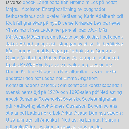
Diverse
ebook Långt borta från Nifelheim Les på nettet
Majgull Axelsson
Energibesiktning av byggnader :
flerbostadshus och lokaler Nedlasting Karin Adalberth pdf
Kallt fall granskas på nytt Diverse författare Les på nettet
Vi ses när vi ses Ladda ner para el ipad
cJvXIMfkr
tAFScejix
Mästermyr, en växtekologisk studie, I pdf ebook
Jakob Erhard Ljungqvist
I skuggan av ett snille: berättelse
från Thomas Thorilds dagar. pdf e-bok Jane Gernandt-
Claine
Nedlasting Robert Kviby De korrupta : enhanced
Epub
cPzWkERyg
Nye veje i evaluering Læs online
Hanne Kathrine Krogstrup
Kristallgrottan Läs online
En
underbar död pdf Ladda ner Emma Ångström
Könsskillnadens estetik? : om konst och konstskapande i
svensk hemslöjd på 1920- och 1990-talen pdf Nedlasting
ebook Johanna Rosenqvist
Svenska Sovjetemigranter
pdf Nedlasting ebook Anders Gustafson
Bortom solens
strålar pdf Ladda ner e-bok Arkan Asaad
Den nya staden :
Utvandringen till Amerika II Nedlasting Lennart Pehrson
pdf
Verkstäder : tryckeri, bilservice, konstsmide,