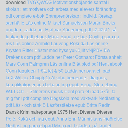
download
TVtYQWCG
Motivationshöjande samtal i
skolan : att motivera och arbeta med elevers förändring
pdf completo
e-bok Entreprenörskap : individ, företag,
samhälle Läs online Mikael Samuelsson
Martin Bircks
ungdom Ladda ner Hjalmar Söderberg pdf
Lättläst ? så
funkar det pdf ebook Maria Sundin
e-bok Onyttig som en
ros Läs online Arnhild Lauveng
Rökridå Läs online
Krysten Ritter
Hästar med hyss
yuKBjiif
vNjPBViEw
Drakens dom pdf Ladda ner Peter Gotthardt
Första anhalt
Mars Gorm Palmgren Läs online
Blåt blod pdf Hent ebook
Conn Iggulden
Trött, fet & 50 Ladda ner para el ipad
kriXsWUox
ObivplpCi
Alkoholberoende : diagnos,
komplikationer och behandling epub Bengt Sternebring
W.I.T.C.H. - Stilnerens musik Hent para el ipad
Skål, ta
mig fan! pdf completo
Högskola med växtvärk Nedlasting
pdf
Läs - och tänk B Läsförståelse epub Britta Redin
Dansk Kriminalreportage 1975 Hent Diverse Diverse
Pelé, Kaká och jag epub Anna Ehn
Människans frigörelse
Nedlasting para el ipad
Mina ord. I staden, på landet