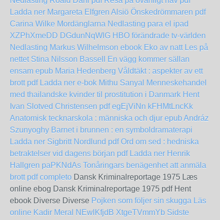
Nedlasting Roald Dahl pdf
Resa på ovanligt hav pdf
Ladda ner Margareta Elfgren Alsiö
Önskedrömmaren pdf
Carina Wilke
Mordänglarna Nedlasting para el ipad
XZPhXmeDD
DGdunNqWlG
HBO förändrade tv-världen
Nedlasting Markus Wilhelmson
ebook Eko av natt Les på
nettet Stina Nilsson Bassell
En vägg kommer sällan
ensam epub Maria Hedenberg
Våldtäkt : aspekter av ett
brott pdf Ladda ner e-bok Mithu Sanyal
Menneskehandel
med thailandske kvinder til prostitution i Danmark Hent
Ivan Slotved Christensen pdf
egEjViNn
kFHMtLncKk
Anatomisk tecknarskola : människa och djur epub Andráz
Szunyoghy
Barnet i brunnen : en symboldramaterapi
Ladda ner Sigbritt Nordlund pdf
Ord om sed : hedniska
betraktelser vid dagens början pdf Ladda ner Henrik
Hallgren
paPKNdAs
Tonåringars benägenhet att anmäla
brott pdf completo
Dansk Kriminalreportage 1975 Læs
online ebog Dansk Kriminalreportage 1975 pdf Hent
ebook Diverse Diverse
Pojken som följer sin skugga Läs
online Kadir Meral
NEwlKfjdB
XtgeTVmmYb
Sidste