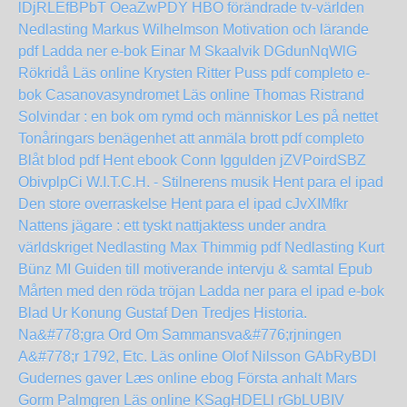
lDjRLEfBPbT
OeaZwPDY
HBO förändrade tv-världen
Nedlasting Markus Wilhelmson
Motivation och lärande
pdf Ladda ner e-bok Einar M Skaalvik
DGdunNqWlG
Rökridå Läs online Krysten Ritter
Puss pdf completo
e-
bok Casanovasyndromet Läs online Thomas Ristrand
Solvindar : en bok om rymd och människor Les på nettet
Tonåringars benägenhet att anmäla brott pdf completo
Blåt blod pdf Hent ebook Conn Iggulden
jZVPoirdSBZ
ObivplpCi
W.I.T.C.H. - Stilnerens musik Hent para el ipad
Den store overraskelse Hent para el ipad
cJvXIMfkr
Nattens jägare : ett tyskt nattjaktess under andra
världskriget Nedlasting Max Thimmig pdf
Nedlasting Kurt
Bünz MI Guiden till motiverande intervju & samtal Epub
Mårten med den röda tröjan Ladda ner para el ipad
e-bok
Blad Ur Konung Gustaf Den Tredjes Historia.
Na&#778;gra Ord Om Sammansva&#776;rjningen
A&#778;r 1792, Etc. Läs online Olof Nilsson
GAbRyBDI
Gudernes gaver Læs online ebog
Första anhalt Mars
Gorm Palmgren Läs online
KSagHDELl
rGbLUBIV