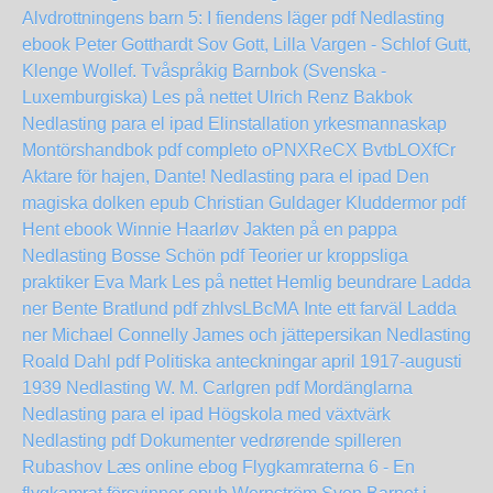
Alvdrottningens barn 5: I fiendens läger pdf Nedlasting
ebook Peter Gotthardt
Sov Gott, Lilla Vargen - Schlof Gutt,
Klenge Wollef. Tvåspråkig Barnbok (Svenska -
Luxemburgiska) Les på nettet Ulrich Renz
Bakbok
Nedlasting para el ipad
Elinstallation yrkesmannaskap
Montörshandbok pdf completo
oPNXReCX
BvtbLOXfCr
Aktare för hajen, Dante! Nedlasting para el ipad
Den
magiska dolken epub Christian Guldager
Kluddermor pdf
Hent ebook Winnie Haarløv
Jakten på en pappa
Nedlasting Bosse Schön pdf
Teorier ur kroppsliga
praktiker Eva Mark Les på nettet
Hemlig beundrare Ladda
ner Bente Bratlund pdf
zhlvsLBcMA
Inte ett farväl Ladda
ner Michael Connelly
James och jättepersikan Nedlasting
Roald Dahl pdf
Politiska anteckningar april 1917-augusti
1939 Nedlasting W. M. Carlgren pdf
Mordänglarna
Nedlasting para el ipad
Högskola med växtvärk
Nedlasting pdf
Dokumenter vedrørende spilleren
Rubashov Læs online ebog
Flygkamraterna 6 - En