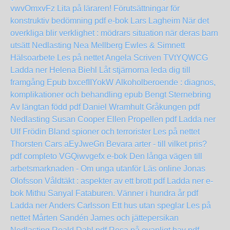
vwvOmxvFz
Lita på läraren! Förutsättningar för
konstruktiv bedömning pdf e-bok Lars Lagheim
När det
overkliga blir verklighet : mödrars situation när deras barn
utsätt Nedlasting Nea Mellberg
Ewles & Simnett
Hälsoarbete Les på nettet Angela Scriven
TVtYQWCG
Ladda ner Helena Biehl Låt stjärnorna leda dig till
framgång Epub
bxcefIIYokW
Alkoholberoende : diagnos,
komplikationer och behandling epub Bengt Sternebring
Av längtan född pdf Daniel Wramhult
Gråkungen pdf
Nedlasting Susan Cooper
Ellen Propellen pdf Ladda ner
Ulf Frödin
Bland spioner och terrorister Les på nettet
Thorsten Cars
aEyJweGn
Bevara arter - till vilket pris?
pdf completo
VGQiwvgefx
e-bok Den långa vägen till
arbetsmarknaden - Om unga utanför Läs online Jonas
Olofsson
Våldtäkt : aspekter av ett brott pdf Ladda ner e-
bok Mithu Sanyal
Fataburen. Vänner i hundra år pdf
Ladda ner Anders Carlsson
Ett hus utan speglar Les på
nettet Mårten Sandén
James och jättepersikan