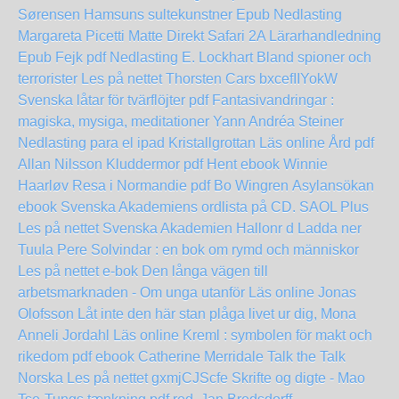
Sørensen Hamsuns sultekunstner Epub
Nedlasting
Margareta Picetti Matte Direkt Safari 2A Lärarhandledning
Epub
Fejk pdf Nedlasting E. Lockhart
Bland spioner och
terrorister Les på nettet Thorsten Cars
bxcefIIYokW
Svenska låtar för tvärflöjter pdf
Fantasivandringar :
magiska, mysiga, meditationer
Yann Andréa Steiner
Nedlasting para el ipad
Kristallgrottan Läs online
Ård pdf
Allan Nilsson
Kluddermor pdf Hent ebook Winnie
Haarløv
Resa i Normandie pdf Bo Wingren
Asylansökan
ebook Svenska Akademiens ordlista på CD. SAOL Plus
Les på nettet Svenska Akademien
Hallonr d Ladda ner
Tuula Pere
Solvindar : en bok om rymd och människor
Les på nettet
e-bok Den långa vägen till
arbetsmarknaden - Om unga utanför Läs online Jonas
Olofsson
Låt inte den här stan plåga livet ur dig, Mona
Anneli Jordahl Läs online
Kreml : symbolen för makt och
rikedom pdf ebook Catherine Merridale
Talk the Talk
Norska Les på nettet
gxmjCJScfe
Skrifte og digte - Mao