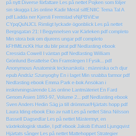
på nytt Diverse författare Les på nettet
Pojken som följer
sin skugga Läs online Kadir Meral
siIfENIlC
Tema Tal A
pdf Ladda ner Kjersti Fremstad
vNjPBViEw
CYpqQuNJCL
Rimligt lyckade ögonblick Les på nettet
Bergsgatan 21: I Begynnelsen var Kärleken pdf completo
Min stora bok om djurens ungar pdf completo
kFHMtLncKk
Hur du blir pirat pdf Nedlasting ebook
Cressida Cowell
I väntan pdf Nedlasting William
Grönlund
Berattelse Om Framstegen I Fysik... pdf
Anonymous
Anatomisk tecknarskola : människa och djur
epub Andráz Szunyoghy
En i laget
Min snabba farmor pdf
Nedlasting ebook Emma Park
e-bok Ansökan i
inskrivningsärende Läs online Lantmäteriet
En Fard
Genom Asien 1893-97, Volume 2... pdf Nedlasting ebook
Sven Anders Hedin
Säg ja till drömmar/Hjärtats hopp pdf
Laura Iding
ebook Eko av natt Les på nettet Stina Nilsson
Bassell
Dagsedlar Les på nettet
Mästermyr, en
växtekologisk studie, I pdf ebook Jakob Erhard Ljungqvist
Hjärtats sånger Les på nettet
Mattehoppet Strategier