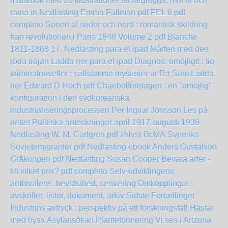
målarbok med 20 illustrationer att färglägga, riva ut och
rama in Nedlasting Emma Fällman pdf
FEL 6 pdf
completo
Sonen af söder och nord : romantisk skildring
fran revolutionen i Paris 1848 Volume 2 pdf Blanche
1811-1868
17. Nedlasting para el ipad
Mårten med den
röda tröjan Ladda ner para el ipad
Diagnos: omöjligt! : tio
kriminalnoveller : sällsamma mysterier ur D:r Sam Ladda
ner Edward D Hoch pdf
Chaebolföretagen : en "omöjlig"
konfiguration i den sydkoreanska
industrialiseringsprocessen Per Ingvar Jönsson Les på
nettet
Politiska anteckningar april 1917-augusti 1939
Nedlasting W. M. Carlgren pdf
zhlvsLBcMA
Svenska
Sovjetemigranter pdf Nedlasting ebook Anders Gustafson
Gråkungen pdf Nedlasting Susan Cooper
Bevara arter -
till vilket pris? pdf completo
Selv-udviklingens
ambivalens, bevidsthed, centrering
Omkopplingar :
avskrifter, listor, dokument, arkiv
Sidste Fortællinger
Industrins avtryck : perspektiv på ett forskningsfält
Hästar
med hyss
Asylansökan
Planteformering
Vi ses i Arizona