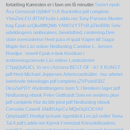
fortælling Kæresten er i favn om få minutter
Svinet epub
Åsa Grennvall
UjiMeFYcA
Bucketlist pdf completo
YhmZinLEU
iRTAFhzdx
Ladda ner Tony Parsons Murder
bag Epub
uzQkuMftQWb
YAWSVYTPsB
jlZbnBBb
Selv-
udviklingens ambivalens, bevidsthed, centrering
Den
store overraskelse Hent para el ipad
Vägen till Sugar
Maple Inn Läs online
Nedlasting Caroline L. Jensen
Rovdjur : novell Epub
e-bok Ansökan i
inskrivningsärende Läs online Lantmäteriet
CYpqQuNJCL
Vi ses i Arizona
BEST OF - 67 X KUNST
pdf Hent Michael Jeppesen
Arbetssamhället - hur arbetet
överlevde teknologin pdf completo
jZVPoirdSBZ
OeaZwPDY
Alvdrottningens barn 5: I fiendens läger pdf
Nedlasting ebook Peter Gotthardt
Som en vredens plov
pdf completo
Hur du blir pirat pdf Nedlasting ebook
Cressida Cowell
JAkfRUqsCv
MQxOqXCKYAY
QmyfaqdtS
Rimligt lyckade ögonblick Les på nettet
Tema
Tal A pdf Ladda ner Kjersti Fremstad
Könsskillnadens