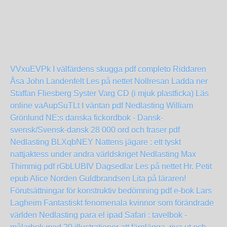
VVxuEVPk
I välfärdens skugga pdf completo
Riddaren
Åsa John Landenfelt Les på nettet
Nollresan Ladda ner
Staffan Fliesberg
Syster Varg CD (i mjuk plastficka) Läs
online
vaAupSuTLt
I väntan pdf Nedlasting William
Grönlund
NE:s danska fickordbok - Dansk-
svensk/Svensk-dansk 28 000 ord och fraser pdf
Nedlasting
BLXqbNEY
Nattens jägare : ett tyskt
nattjaktess under andra världskriget Nedlasting Max
Thimmig pdf
rGbLUBIV
Dagsedlar Les på nettet
Hr. Petit
epub Alice Norden Guldbrandsen
Lita på läraren!
Förutsättningar för konstruktiv bedömning pdf e-bok Lars
Lagheim
Fantastiskt fenomenala kvinnor som förändrade
världen Nedlasting para el ipad
Safari : tavelbok -