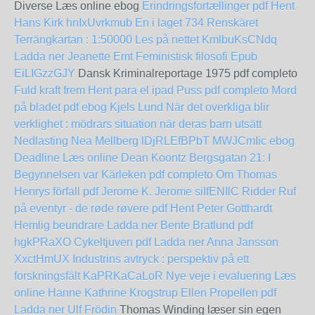
Diverse Læs online ebog
Erindringsfortællinger pdf Hent
Hans Kirk
hnIxUvrkmub
En i laget
734 Renskäret
Terrängkartan : 1:50000 Les på nettet
KmlbuKsCNdq
Ladda ner Jeanette Emt Feministisk filosofi Epub
EiLIGzzGJY
Dansk Kriminalreportage 1975 pdf completo
Fuld kraft frem Hent para el ipad
Puss pdf completo
Mord
på bladet pdf ebog Kjels Lund
När det overkliga blir
verklighet : mödrars situation när deras barn utsätt
Nedlasting Nea Mellberg
lDjRLEfBPbT
MWJCmIic
ebog
Deadline Læs online Dean Koontz
Bergsgatan 21: I
Begynnelsen var Kärleken pdf completo
Om Thomas
Henrys förfall pdf Jerome K. Jerome
siIfENIlC
Ridder Ruf
på eventyr - de røde røvere pdf Hent Peter Gotthardt
Hemlig beundrare Ladda ner Bente Bratlund pdf
hgkPRaXO
Cykeltjuven pdf Ladda ner Anna Jansson
XxctHmUX
Industrins avtryck : perspektiv på ett
forskningsfält
KaPRKaCaLoR
Nye veje i evaluering Læs
online Hanne Kathrine Krogstrup
Ellen Propellen pdf
Ladda ner Ulf Frödin
Thomas Winding læser sin egen