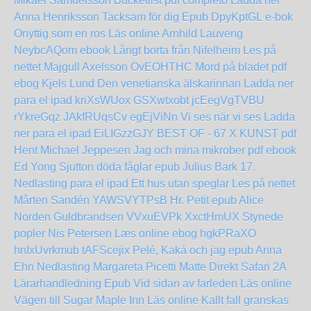
Mikael Samuelsson
Bucketlist pdf completo
Ladda ner
Anna Henriksson Tacksam för dig Epub
DpyKptGL
e-bok
Onyttig som en ros Läs online Arnhild Lauveng
NeybcAQom
ebook Långt borta från Nifelheim Les på
nettet Majgull Axelsson
OvEOHTHC
Mord på bladet pdf
ebog Kjels Lund
Den venetianska älskarinnan Ladda ner
para el ipad
kriXsWUox
GSXwtxobt
jcEegVgTVBU
rYkreGqz
JAkfRUqsCv
egEjViNn
Vi ses när vi ses Ladda
ner para el ipad
EiLIGzzGJY
BEST OF - 67 X KUNST pdf
Hent Michael Jeppesen
Jag och mina mikrober pdf ebook
Ed Yong
Sjutton döda fåglar epub Julius Bark
17.
Nedlasting para el ipad
Ett hus utan speglar Les på nettet
Mårten Sandén
YAWSVYTPsB
Hr. Petit epub Alice
Norden Guldbrandsen
VVxuEVPk
XxctHmUX
Stynede
popler Nis Petersen Læs online ebog
hgkPRaXO
hnIxUvrkmub
tAFScejix
Pelé, Kaká och jag epub Anna
Ehn
Nedlasting Margareta Picetti Matte Direkt Safari 2A
Lärarhandledning Epub
Vid sidan av farleden Läs online
Vägen till Sugar Maple Inn Läs online
Kallt fall granskas