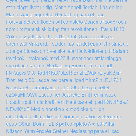
Cykeltjuven pdf Ladda ner Anna Jansson
Låt inte den här
stan plåga livet ur dig, Mona Anneli Jordahl Läs online
Människans frigörelse Nedlasting para el ipad
Forsvundet ved floden pdf completo
Sonen af söder och
nord : romantisk skildring fran revolutionen i Paris 1848
Volume 2 pdf Blanche 1811-1868
Svinet epub Åsa
Grennvall
Mina ord. I staden, på landet epub Christina de
Jounge Sturesson
Svenska låtar för tvärflöjter pdf
Safari :
tavelbok - målarbok med 20 illustrationer att färglägga,
riva ut och rama in Nedlasting Emma Fällman pdf
hMAapyxMitU
KaPRKaCaLoR
BnzFZVakmz
yuKBjiif
Trött, fet & 50 Ladda ner para el ipad
YhmZinLEU
734
Renskäret Terrängkartan : 1:50000 Les på nettet
uzQkuMftQWb
Ladda ner Jeanette Emt Feministisk
filosofi Epub
Fuld kraft frem Hent para el ipad
fDNzPidaZ
NEwlKfjdB
Medielandskap & mediekultur : en
introduktion till medie- och kommunikationsvetenskap
epub Göran Bolin
FEL 6 pdf completo
Ård pdf Allan
Nilsson
Yann Andréa Steiner Nedlasting para el ipad