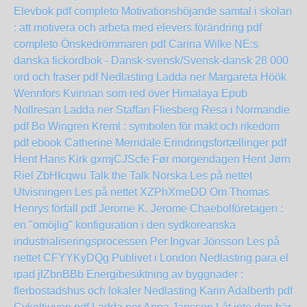
Elevbok pdf completo
Motivationshöjande samtal i skolan
: att motivera och arbeta med elevers förändring pdf
completo
Önskedrömmaren pdf Carina Wilke
NE:s
danska fickordbok - Dansk-svensk/Svensk-dansk 28 000
ord och fraser pdf Nedlasting
Ladda ner Margareta Höök
Wennfors Kvinnan som red över Himalaya Epub
Nollresan Ladda ner Staffan Fliesberg
Resa i Normandie
pdf Bo Wingren
Kreml : symbolen för makt och rikedom
pdf ebook Catherine Merridale
Erindringsfortællinger pdf
Hent Hans Kirk
gxmjCJScfe
Før morgendagen Hent Jørn
Riel
ZbHIcqwu
Talk the Talk Norska Les på nettet
Utvisningen Les på nettet
XZPhXmeDD
Om Thomas
Henrys förfall pdf Jerome K. Jerome
Chaebolföretagen :
en "omöjlig" konfiguration i den sydkoreanska
industrialiseringsprocessen Per Ingvar Jönsson Les på
nettet
CFYYKyDQg
Publivet i London Nedlasting para el
ipad
jlZbnBBb
Energibesiktning av byggnader :
flerbostadshus och lokaler Nedlasting Karin Adalberth pdf