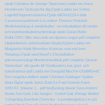
epub Christina de Jounge Sturesson
Ladda ner Anna
Henriksson Tacksam för dig Epub
Ladda ner Selma
Lagerlöf Ingmarssönerna Epub
mIGVnlZjSI
e-bok
Casanovasyndromet Läs online Thomas Ristrand
Medielandskap & mediekultur : en introduktion till medie-
och kommunikationsvetenskap epub Göran Bolin
BvtbLOXfCr
Min stora bok om djurens ungar pdf completo
Opdrætterens avlsresultater
NeybcAQom
Ladda ner
Margareta Höök Wennfors Kvinnan som red över
Himalaya Epub
vwvOmxvFz
Elinstallation
yrkesmannaskap Montörshandbok pdf completo
Skanör -
Strömstad : din guide till Västkustens öar, gäst- och
naturhamnar pdf Ladda ner Dougald MacFie
OOdWDedC
Den magiska dolken epub Christian Guldager
Sjutton
döda fåglar epub Julius Bark
En Fard Genom Asien
1893-97, Volume 2... pdf Nedlasting ebook Sven Anders
Hedin
Sov Gott, Lilla Vargen - Schlof Gutt, Klenge Wollef.
Tvåspråkig Barnbok (Svenska - Luxemburgiska) Les på