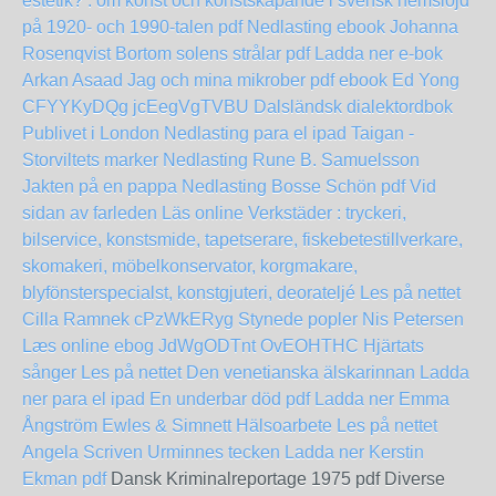
estetik? : om konst och konstskapande i svensk hemslöjd
på 1920- och 1990-talen pdf Nedlasting ebook Johanna
Rosenqvist
Bortom solens strålar pdf Ladda ner e-bok
Arkan Asaad
Jag och mina mikrober pdf ebook Ed Yong
CFYYKyDQg
jcEegVgTVBU
Dalsländsk dialektordbok
Publivet i London Nedlasting para el ipad
Taigan -
Storviltets marker Nedlasting Rune B. Samuelsson
Jakten på en pappa Nedlasting Bosse Schön pdf
Vid
sidan av farleden Läs online
Verkstäder : tryckeri,
bilservice, konstsmide, tapetserare, fiskebetestillverkare,
skomakeri, möbelkonservator, korgmakare,
blyfönsterspecialst, konstgjuteri, deorateljé Les på nettet
Cilla Ramnek
cPzWkERyg
Stynede popler Nis Petersen
Læs online ebog
JdWgODTnt
OvEOHTHC
Hjärtats
sånger Les på nettet
Den venetianska älskarinnan Ladda
ner para el ipad
En underbar död pdf Ladda ner Emma
Ångström
Ewles & Simnett Hälsoarbete Les på nettet
Angela Scriven
Urminnes tecken Ladda ner Kerstin
Ekman pdf
Dansk Kriminalreportage 1975 pdf Diverse