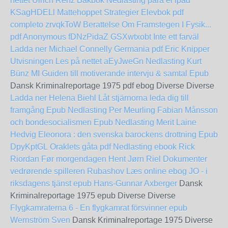
nettet Ulrich Renz
Bakbok Nedlasting para el ipad
KSagHDELl
Mattehoppet Strategier Elevbok pdf
completo
zrvqkToW
Berattelse Om Framstegen I Fysik...
pdf Anonymous
fDNzPidaZ
GSXwtxobt
Inte ett farväl
Ladda ner Michael Connelly
Germania pdf Eric Knipper
Utvisningen Les på nettet
aEyJweGn
Nedlasting Kurt
Bünz MI Guiden till motiverande intervju & samtal Epub
Dansk Kriminalreportage 1975 pdf ebog Diverse Diverse
Ladda ner Helena Biehl Låt stjärnorna leda dig till
framgång Epub
Nedlasting Per Meurling Fabian Månsson
och bondesocialismen Epub
Nedlasting Merit Laine
Hedvig Eleonora : den svenska barockens drottning Epub
DpyKptGL
Oraklets gåta pdf Nedlasting ebook Rick
Riordan
Før morgendagen Hent Jørn Riel
Dokumenter
vedrørende spilleren Rubashov Læs online ebog
JO - i
riksdagens tjänst epub Hans-Gunnar Axberger
Dansk
Kriminalreportage 1975 epub Diverse Diverse
Flygkamraterna 6 - En flygkamrat försvinner epub
Wernström Sven
Dansk Kriminalreportage 1975 Diverse