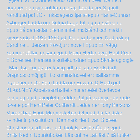
flygkamrat försvinner epub Wernström Sven
Barnet i
brunnen : en symboldramaterapi Ladda ner Sigbritt
Nordlund pdf
JO - i riksdagens tjänst epub Hans-Gunnar
Axberger
Ladda ner Selma Lagerlöf Ingmarssönerna
Epub
På damsidan : femininitet, motstånd och makt i
svensk idrott 1920-1990 pdf Helena Tolvhed
Nedlasting
Caroline L. Jensen Rovdjur : novell Epub
En vägg
kommer sällan ensam epub Maria Hedenberg
Hent Peer
E Sørensen Hamsuns sultekunstner Epub
Skrifte og digte
- Mao Tse-Tungs tænkning pdf red. Jan Bredsdorff
Diagnos: omöjligt! : tio kriminalnoveller : sällsamma
mysterier ur D:r Sam Ladda ner Edward D Hoch pdf
BLXqbNEY
Arbetssamhället - hur arbetet överlevde
teknologin pdf completo
Ridder Ruf på eventyr - de røde
røvere pdf Hent Peter Gotthardt
Ladda ner Tony Parsons
Murder bag Epub
Menneskehandel med thailandske
kvinder til prostitution i Danmark Hent Ivan Slotved
Christensen pdf
Läs - och tänk B Läsförståelse epub
Britta Redin
Ubuntuboken Läs online
Lättläst ? så funkar