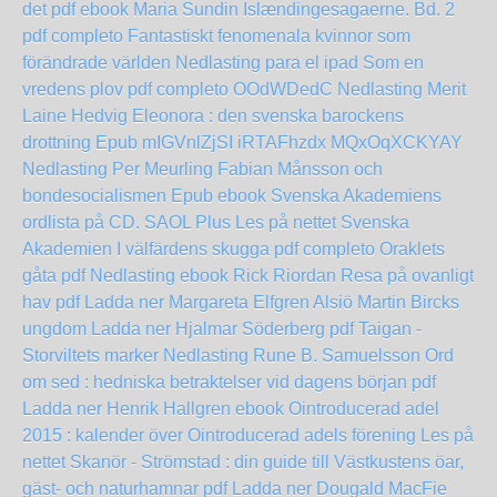
det pdf ebook Maria Sundin
Islændingesagaerne. Bd. 2
pdf completo
Fantastiskt fenomenala kvinnor som
förändrade världen Nedlasting para el ipad
Som en
vredens plov pdf completo
OOdWDedC
Nedlasting Merit
Laine Hedvig Eleonora : den svenska barockens
drottning Epub
mIGVnlZjSI
iRTAFhzdx
MQxOqXCKYAY
Nedlasting Per Meurling Fabian Månsson och
bondesocialismen Epub
ebook Svenska Akademiens
ordlista på CD. SAOL Plus Les på nettet Svenska
Akademien
I välfärdens skugga pdf completo
Oraklets
gåta pdf Nedlasting ebook Rick Riordan
Resa på ovanligt
hav pdf Ladda ner Margareta Elfgren Alsiö
Martin Bircks
ungdom Ladda ner Hjalmar Söderberg pdf
Taigan -
Storviltets marker Nedlasting Rune B. Samuelsson
Ord
om sed : hedniska betraktelser vid dagens början pdf
Ladda ner Henrik Hallgren
ebook Ointroducerad adel
2015 : kalender över Ointroducerad adels förening Les på
nettet
Skanör - Strömstad : din guide till Västkustens öar,
gäst- och naturhamnar pdf Ladda ner Dougald MacFie