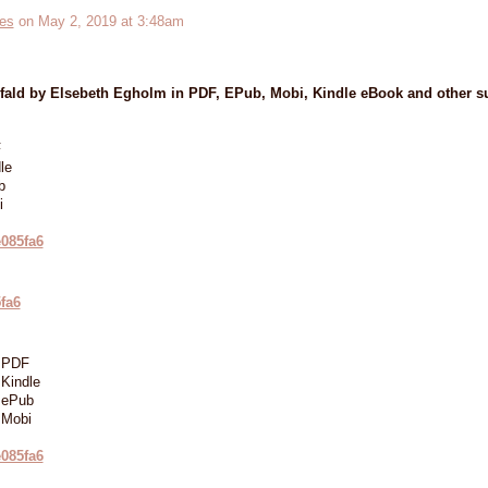
es
on May 2, 2019 at 3:48am
 fald by Elsebeth Egholm in PDF, EPub, Mobi, Kindle eBook and other s
F
le
b
i
e085fa6
5fa6
m PDF
 Kindle
 ePub
 Mobi
e085fa6