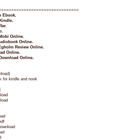
================================
m Ebook.
Kindle.
Rar.
p.
Mobi Online.
Audiobook Online.
h Egholm Review Online.
ead Online.
 Download Online.
nload)
k for kindle and nook
]
nload
nload
oad
pdf
download
pad
d