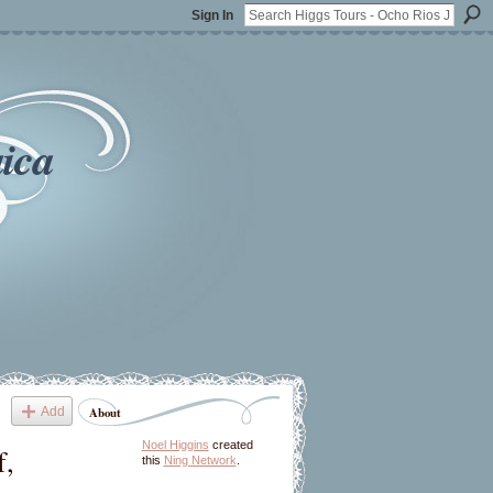
Sign In
ica
Add
About
Noel Higgins
created
,
this
Ning Network
.