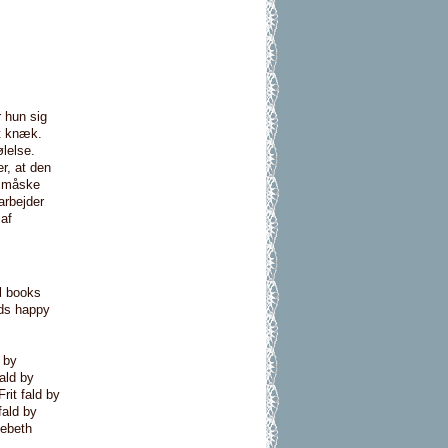
 hun sig
et knæk.
ølelse.
er, at den
r måske
arbejder
 af
ll books
nds happy
 by
ald by
rit fald by
fald by
sebeth