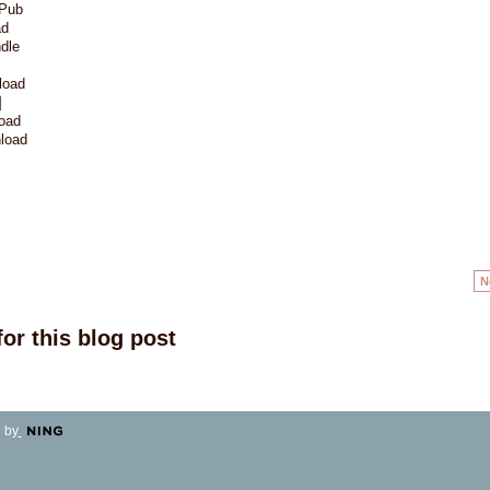
ePub
ad
dle
load
]
load
nload
N
or this blog post
 by