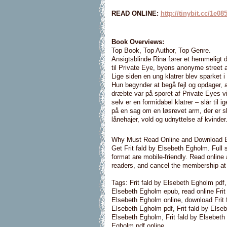
READ ONLINE:
http://tinybit.cc/1e08
Book Overviews:
Top Book, Top Author, Top Genre.
Ansigtsblinde Rina fører et hemmeligt 
til Private Eye, byens anonyme street a
Lige siden en ung klatrer blev sparket i
Hun begynder at begå fejl og opdager, at
dræbte var på sporet af Private Eyes v
selv er en formidabel klatrer – slår ti
på en sag om en løsrevet arm, der er sk
lånehajer, vold og udnyttelse af kvind
Why Must Read Online and Download 
Get Frit fald by Elsebeth Egholm. Full 
format are mobile-friendly. Read onlin
readers, and cancel the membership at a
Tags: Frit fald by Elsebeth Egholm pdf,
Elsebeth Egholm epub, read online Frit 
Elsebeth Egholm online, download Frit f
Elsebeth Egholm pdf, Frit fald by Elseb
Elsebeth Egholm, Frit fald by Elsebeth
Egholm pdf online.