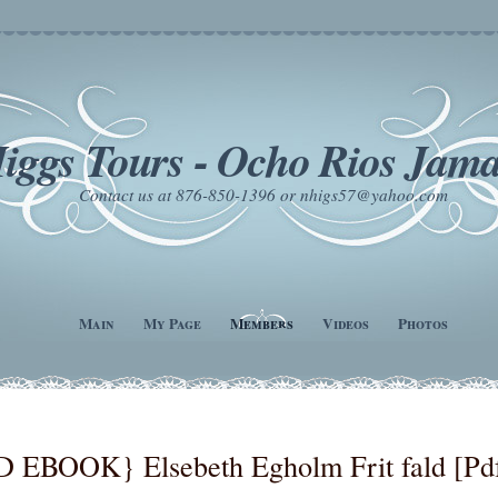
iggs Tours - Ocho Rios Jama
Contact us at 876-850-1396 or nhigs57@yahoo.com
Main
My Page
Members
Videos
Photos
BOOK} Elsebeth Egholm Frit fald [Pdf