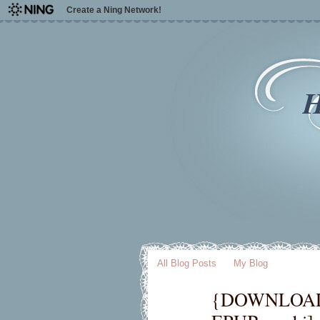
Create a Ning Network!
H
All Blog Posts
My Blog
{DOWNLOAD E