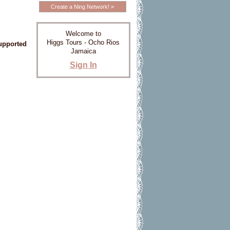
Create a Ning Network! »
Welcome to
Higgs Tours - Ocho Rios
upported
Jamaica
Sign In