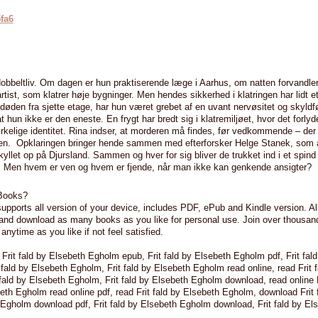
5fa6
dobbeltliv. Om dagen er hun praktiserende læge i Aarhus, om natten forvandler
rtist, som klatrer høje bygninger. Men hendes sikkerhed i klatringen har lidt 
 døden fra sjette etage, har hun været grebet af en uvant nervøsitet og skyldf
 hun ikke er den eneste. En frygt har bredt sig i klatremiljøet, hvor det forlyd
irkelige identitet. Rina indser, at morderen må findes, før vedkommende – de
l igen. Opklaringen bringer hende sammen med efterforsker Helge Stanek, som 
yllet op på Djursland. Sammen og hver for sig bliver de trukket ind i et spind
er. Men hvem er ven og hvem er fjende, når man ikke kan genkende ansigter?
Books?
supports all version of your device, includes PDF, ePub and Kindle version. A
e and download as many books as you like for personal use. Join over thousa
nytime as you like if not feel satisfied.
 Frit fald by Elsebeth Egholm epub, Frit fald by Elsebeth Egholm pdf, Frit fald
fald by Elsebeth Egholm, Frit fald by Elsebeth Egholm read online, read Frit f
ald by Elsebeth Egholm, Frit fald by Elsebeth Egholm download, read online F
eth Egholm read online pdf, read Frit fald by Elsebeth Egholm, download Frit 
 Egholm download pdf, Frit fald by Elsebeth Egholm download, Frit fald by El