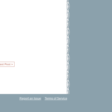
ext Post >
Report an Issue
|
Terms of Service