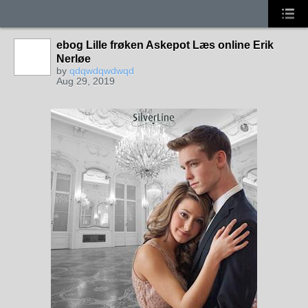
ebog Lille frøken Askepot Læs online Erik
Nerløe
by
qdqwdqwdwqd
Aug 29, 2019