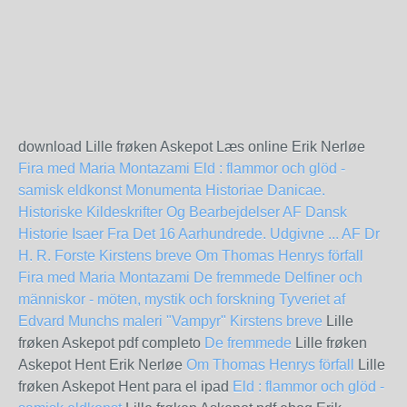
download Lille frøken Askepot Læs online Erik Nerløe
Fira med Maria Montazami
Eld : flammor och glöd -
samisk eldkonst
Monumenta Historiae Danicae.
Historiske Kildeskrifter Og Bearbejdelser AF Dansk
Historie Isaer Fra Det 16 Aarhundrede. Udgivne ... AF Dr
H. R. Forste
Kirstens breve
Om Thomas Henrys förfall
Fira med Maria Montazami
De fremmede
Delfiner och
människor - möten, mystik och forskning
Tyveriet af
Edvard Munchs maleri "Vampyr"
Kirstens breve
Lille
frøken Askepot pdf completo
De fremmede
Lille frøken
Askepot Hent Erik Nerløe
Om Thomas Henrys förfall
Lille
frøken Askepot Hent para el ipad
Eld : flammor och glöd -