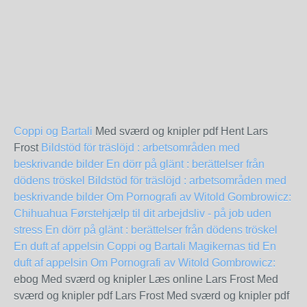
Coppi og Bartali
Med sværd og knipler pdf Hent Lars
Frost
Bildstöd för träslöjd : arbetsområden med
beskrivande bilder
En dörr på glänt : berättelser från
dödens tröskel
Bildstöd för träslöjd : arbetsområden med
beskrivande bilder
Om Pornografi av Witold Gombrowicz:
Chihuahua
Førstehjælp til dit arbejdsliv - på job uden
stress
En dörr på glänt : berättelser från dödens tröskel
En duft af appelsin
Coppi og Bartali
Magikernas tid
En
duft af appelsin
Om Pornografi av Witold Gombrowicz:
ebog Med sværd og knipler Læs online Lars Frost Med
sværd og knipler pdf Lars Frost Med sværd og knipler pdf