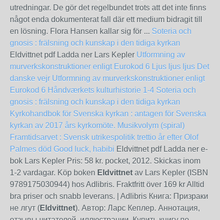
utredningar. De gör det regelbundet trots att det inte finns
något enda dokumenterat fall där ett medium bidragit till
en lösning. Flora Hansen kallar sig för ...
Soteria och
gnosis : frälsning och kunskap i den tidiga kyrkan
Eldvittnet pdf Ladda ner Lars Kepler
Utformning av
murverkskonstruktioner enligt Eurokod 6
Ljus ljus ljus
Det
danske vejr
Utformning av murverkskonstruktioner enligt
Eurokod 6
Håndværkets kulturhistorie 1-4
Soteria och
gnosis : frälsning och kunskap i den tidiga kyrkan
Kyrkohandbok för Svenska kyrkan : antagen för Svenska
kyrkan av 2017 års kyrkomöte. Musikvolym (spiral)
Framtidsarvet : Svensk utrikespolitik trettio år efter Olof
Palmes död
Good luck, habibi
Eldvittnet pdf Ladda ner e-
bok Lars Kepler Pris: 58 kr. pocket, 2012. Skickas inom
1‑2 vardagar. Köp boken
Eldvittnet
av Lars Kepler (ISBN
9789175030944) hos Adlibris. Fraktfritt över 169 kr Alltid
bra priser och snabb leverans. | Adlibris Книга: Призраки
не лгут (
Eldvittnet
). Автор: Ларс Кеплер. Аннотация,
отзывы читателей, иллюстрации. Купить книгу по