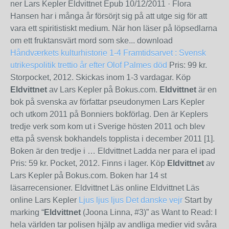
ner Lars Kepler Eldvittnet Epub
10/12/2011
· Flora
Hansen har i många år försörjt sig på att utge sig för att
vara ett spiritistiskt medium. När hon läser på löpsedlarna
om ett fruktansvärt mord som ske... download
Håndværkets kulturhistorie 1-4
Framtidsarvet : Svensk
utrikespolitik trettio år efter Olof Palmes död
Pris: 99 kr.
Storpocket, 2012. Skickas inom 1-3 vardagar. Köp
Eldvittnet
av Lars Kepler på Bokus.com.
Eldvittnet
är en
bok på svenska av författar pseudonymen Lars Kepler
och utkom 2011 på Bonniers bokförlag. Den är Keplers
tredje verk som kom ut i Sverige hösten 2011 och blev
etta på svensk bokhandels topplista i december 2011 [1].
Boken är den tredje i … Eldvittnet Ladda ner para el ipad
Pris: 59 kr. Pocket, 2012. Finns i lager. Köp
Eldvittnet
av
Lars Kepler på Bokus.com. Boken har 14 st
läsarrecensioner. Eldvittnet Läs online Eldvittnet Läs
online Lars Kepler
Ljus ljus ljus
Det danske vejr
Start by
marking “
Eldvittnet
(Joona Linna, #3)” as Want to Read: I
hela världen tar polisen hjälp av andliga medier vid svåra