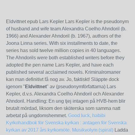
Eldvittnet epub Lars Kepler Lars Kepler is the pseudonym
of husband and wife team Alexandra Coelho Ahndoril (b.
1966) and Alexander Ahndoril (b. 1967), authors of the
Joona Linna series. With six installments to date, the
series has sold twelve million copies in 40 languages.
The Ahndorils were both established writers before they
adopted the pen name Lars Kepler, and have each
published several acclaimed novels. Kriminalromaner
kan man definitivt få nog av. Jo, faktiskt! Släppte dock
igenom "
Eldvittnet
" av (pseudonymförfattarna) Lars
Kepler, d.v.s. Alexandra Coelho Ahndoril och Alexander
Ahndoril. Handling: En ung tjej intagen på HVB-hem blir
brutalt mördad, liksom den sköterska som samma natt
arbetat på ungdomshemmet.
Good luck, habibi
Kyrkohandbok för Svenska kyrkan : antagen för Svenska
kyrkan av 2017 års kyrkomöte. Musikvolym (spiral)
Ladda