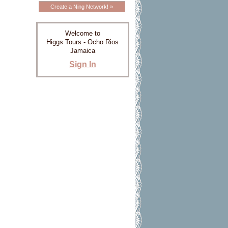
Create a Ning Network! »
Welcome to
Higgs Tours - Ocho Rios
Jamaica
Sign In