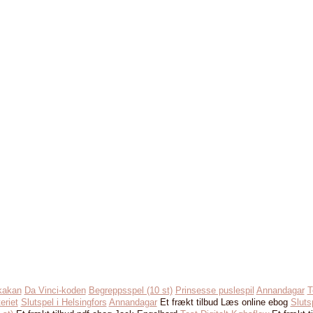
kakan
Da Vinci-koden
Begreppsspel (10 st)
Prinsesse puslespil
Annandagar
T
eriet
Slutspel i Helsingfors
Annandagar
Et frækt tilbud Læs online ebog
Slutsp