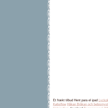
Et frækt tilbud Hent para el ipad
Lycko
Købsflow
Håkan Bråkan och bebismyst