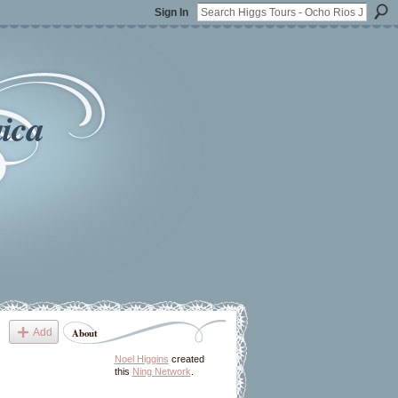
Sign In
ica
Add
About
Noel Higgins
created
this
Ning Network
.