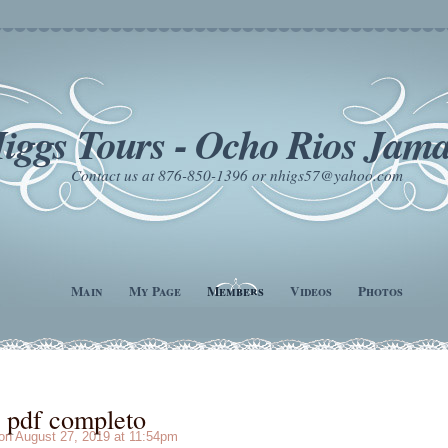
iggs Tours - Ocho Rios Jama
Contact us at 876-850-1396 or nhigs57@yahoo.com
Main
My Page
Members
Videos
Photos
d pdf completo
n August 27, 2019 at 11:54pm