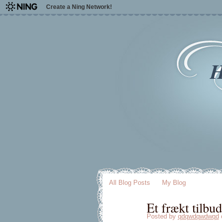
Create a Ning Network!
H
All Blog Posts
My Blog
Et frækt tilbu
Posted by
qdqwdqwdwqd
o