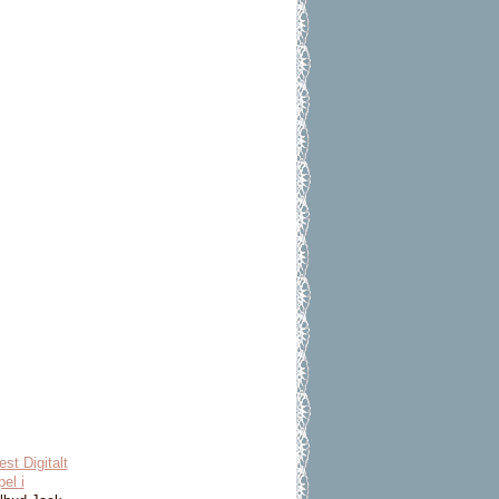
est Digitalt
el i