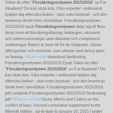
Söker du efter "
Försäkringsvolymen 2015/2016
" av Far
Akademi? Du kan sluta leta. Våra experter i antikvariat
hjälper dig eftersöka boken - utan extra kostnad - och den
levereras direkt hem i brevlådan. Försäkringsvolymen
2015/2016 epub
Försäkringsvolymen
riktar sig till flera
delar inom ett försäkringsföretag: ledningen, ekonomi-
och solvensansvariga samt aktuarier och compliance-
avdelningar. Boken är även till för de rådgivare, såsom
affärsjurister och revisorer, som arbetar med dessa typer
av företag.
Viljans makt
download Nedlasting
Försäkringsvolymen 2015/2016 Epub Söker du efter
"
Försäkringsvolymen 2015/2016
" av Far Akademi? Du
kan sluta leta. Våra experter i antikvariat hjälper dig
eftersöka boken - utan extra kostnad - och den levereras
direkt hem i brevlådan. Försäkringsvolymen 2015/2016
pdf completo Försäkringsvolymen 2015/2016 Nedlasting
pdf
Att kyssa ett träd
Dicey, Morris and Collins on the
conflict of laws. Second cumulative supplement to the
fifteenth edition : up-to-date to january 10, 2015 / under