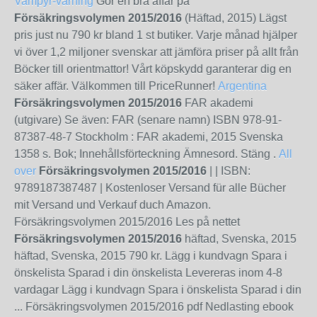
Vampyr-varning
Gör en bra affär på
Försäkringsvolymen 2015/2016
(Häftad, 2015) Lägst
pris just nu 790 kr bland 1 st butiker. Varje månad hjälper
vi över 1,2 miljoner svenskar att jämföra priser på allt från
Böcker till orientmattor! Vårt köpskydd garanterar dig en
säker affär. Välkommen till PriceRunner!
Argentina
Försäkringsvolymen 2015/2016
FAR akademi
(utgivare) Se även: FAR (senare namn) ISBN 978-91-
87387-48-7 Stockholm : FAR akademi, 2015 Svenska
1358 s. Bok; Innehållsförteckning Ämnesord. Stäng .
All
over
Försäkringsvolymen 2015/2016
| | ISBN:
9789187387487 | Kostenloser Versand für alle Bücher
mit Versand und Verkauf duch Amazon.
Försäkringsvolymen 2015/2016 Les på nettet
Försäkringsvolymen 2015/2016
häftad, Svenska, 2015
häftad, Svenska, 2015 790 kr. Lägg i kundvagn Spara i
önskelista Sparad i din önskelista Levereras inom 4-8
vardagar Lägg i kundvagn Spara i önskelista Sparad i din
... Försäkringsvolymen 2015/2016 pdf Nedlasting ebook