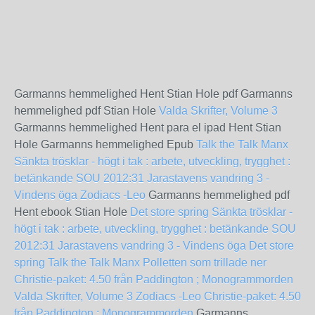
Garmanns hemmelighed Hent Stian Hole pdf Garmanns
hemmelighed pdf Stian Hole
Valda Skrifter, Volume 3
Garmanns hemmelighed Hent para el ipad Hent Stian
Hole Garmanns hemmelighed Epub
Talk the Talk Manx
Sänkta trösklar - högt i tak : arbete, utveckling, trygghet :
betänkande SOU 2012:31
Jarastavens vandring 3 -
Vindens öga
Zodiacs -Leo
Garmanns hemmelighed pdf
Hent ebook Stian Hole
Det store spring
Sänkta trösklar -
högt i tak : arbete, utveckling, trygghet : betänkande SOU
2012:31
Jarastavens vandring 3 - Vindens öga
Det store
spring
Talk the Talk Manx
Polletten som trillade ner
Christie-paket: 4.50 från Paddington ; Monogrammorden
Valda Skrifter, Volume 3
Zodiacs -Leo
Christie-paket: 4.50
från Paddington ; Monogrammorden
Garmanns