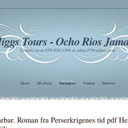
iggs Tours - Ocho Rios Jama
Contact us at 876-850-1396 or nhigs57@yahoo.com
Main
My Page
Members
Videos
Photos
rbar. Roman fra Perserkrigenes tid pdf He