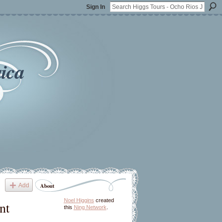
Sign In
ica
Add
About
Noel Higgins
created
nt
this
Ning Network
.