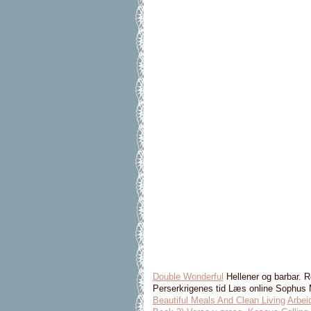
Double Wonderful
Hellener og barbar. R
Perserkrigenes tid Læs online Sophus 
Beautiful Meals And Clean Living
Arbei