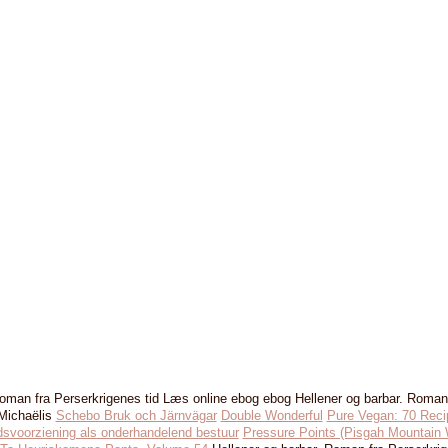
oman fra Perserkrigenes tid Læs online ebog ebog Hellener og barbar. Roman
Michaëlis
Schebo Bruk och Järnvägar
Double Wonderful
Pure Vegan: 70 Reci
dsvoorziening als onderhandelend bestuur
Pressure Points (Pisgah Mountain