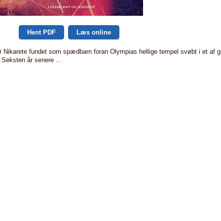
Hent PDF
Læs online
er Nikarete fundet som spædbarn foran Olympias hellige tempel svøbt i et af 
 Seksten år senere ...