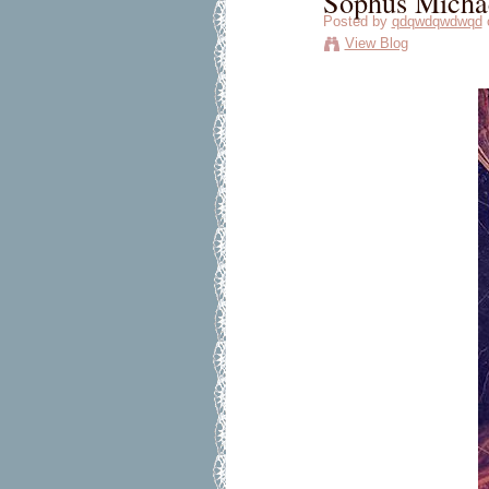
Sophus Michaë
Posted by
qdqwdqwdwqd
o
View Blog