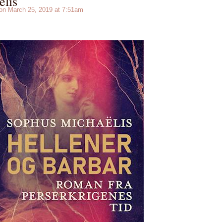
lis
n March 25, 2019 at 7:51am