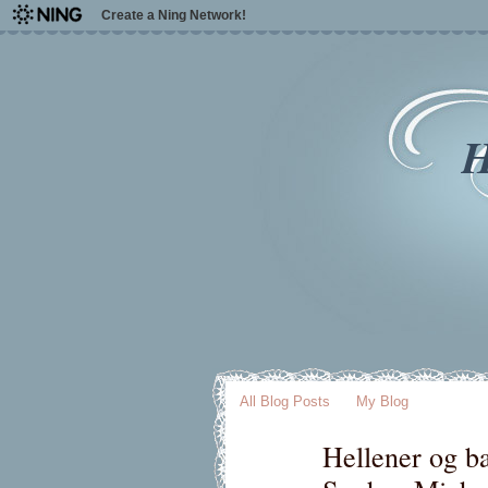
Create a Ning Network!
H
All Blog Posts
My Blog
Hellener og ba