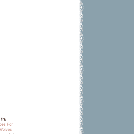
 fra
pes For
 Wolves