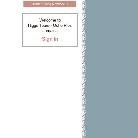
Create a Ning Network! »
Welcome to
Higgs Tours - Ocho Rios
Jamaica
Sign In