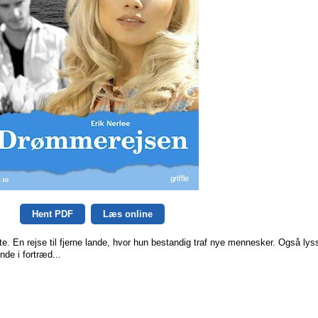
Hent PDF
Læs online
te. En rejse til fjerne lande, hvor hun bestandig traf nye mennesker. Også lys
nde i fortræd...