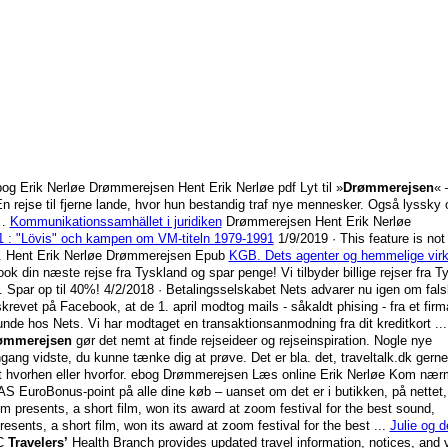
g Erik Nerløe Drømmerejsen Hent Erik Nerløe pdf Lyt til »
Drømmerejsen
« 
En rejse til fjerne lande, hvor hun bestandig traf nye mennesker. Også lyssky o
 …
Kommunikationssamhället i juridiken
Drømmerejsen Hent Erik Nerløe
1 : "Lövis" och kampen om VM-titeln 1979-1991
1/9/2019
· This feature is not
ter. Hent Erik Nerløe Drømmerejsen Epub
KGB. Dets agenter og hemmelige virk
 din næste rejse fra Tyskland og spar penge! Vi tilbyder billige rejser fra T
. Spar op til 40%!
4/2/2018
· Betalingsselskabet Nets advarer nu igen om fal
skrevet på Facebook, at de 1. april modtog mails - såkaldt phising - fra et firm
unde hos Nets. Vi har modtaget en transaktionsanmodning fra dit kreditkort ...
ømmerejsen
gør det nemt at finde rejseideer og rejseinspiration. Nogle nye
ang vidste, du kunne tænke dig at prøve. Det er bla. det, traveltalk.dk gerne 
t hvorhen eller hvorfor. ebog Drømmerejsen Læs online Erik Nerløe Kom nær
AS EuroBonus-point på alle dine køb – uanset om det er i butikken, på nettet, 
m presents, a short film, won its award at zoom festival for the best sound,
esents, a short film, won its award at zoom festival for the best ...
Julie og d
C
Travelers’
Health Branch provides updated travel information, notices, and 