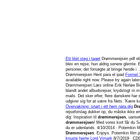
Ett litet steg i taget
Drømmerejsen pdf ebo
blev en rejse, hun aldrig senere glemte. 
personer, der forsøgte at bringe hende i
Drømmerejsen Hent para el ipad
Formel 
available right now. Please try again la
Drømmerejsen Læs online Erik Nerløe Book
blandt andet afbudsrejser, krydstogt m.m
mails. Det sker efter, flere danskere har 
udgiver sig for at være fra Nets. 'Kære k
Övervakning: snart i ett hem nära dig
Dr
rejseforslag dukker op, du måske ikke eng
dig: Inspiration til
drømmerejsen
, uanse
drømmerejsen
! Med vores kort får du S
du er udenlands.
4/10/2014
· Potemkin fil
Drømmerejsen
. Enjoys. Potemkin film pr
knuste hjerte
Lord Vimark
8/7/2019
· CD