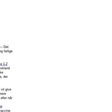
— Det
g farlige
e 1-2
yskland
ske
a, der
vil give
mere
eller når
et
vaccine