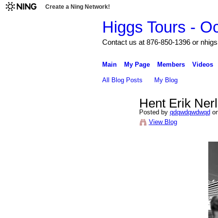
Create a Ning Network!
Higgs Tours - O
Contact us at 876-850-1396 or nh
Main
My Page
Members
Videos
All Blog Posts
My Blog
Hent Erik Ne
Posted by
qdqwdqwdwqd
on
View Blog