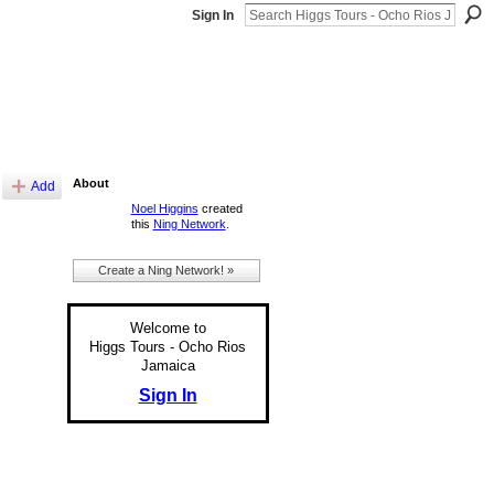
Sign In
About
Add
Noel Higgins
created
this
Ning Network
.
Create a Ning Network! »
Welcome to
Higgs Tours - Ocho Rios
Jamaica
Sign In