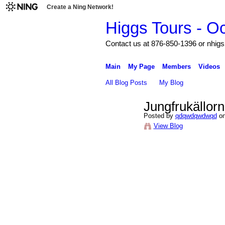
Create a Ning Network!
Higgs Tours - O
Contact us at 876-850-1396 or nh
Main
My Page
Members
Videos
All Blog Posts
My Blog
Jungfrukällorn
Posted by
qdqwdqwdwqd
on
View Blog