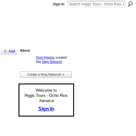
Sign In
About
Add
Noel Higgins
created
this
Ning Network
.
Create a Ning Network! »
Welcome to
Higgs Tours - Ocho Rios
Jamaica
Sign In