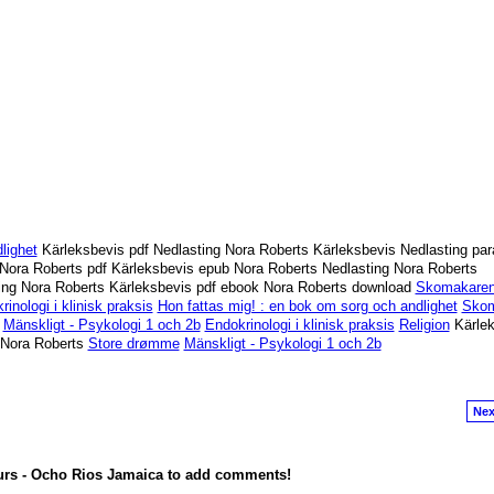
lighet
Kärleksbevis pdf Nedlasting Nora Roberts Kärleksbevis Nedlasting para
Nora Roberts pdf Kärleksbevis epub Nora Roberts Nedlasting Nora Roberts
ing Nora Roberts Kärleksbevis pdf ebook Nora Roberts download
Skomakaren
inologi i klinisk praksis
Hon fattas mig! : en bok om sorg och andlighet
Skom
Mänskligt - Psykologi 1 och 2b
Endokrinologi i klinisk praksis
Religion
Kärlek
 Nora Roberts
Store drømme
Mänskligt - Psykologi 1 och 2b
Nex
urs - Ocho Rios Jamaica to add comments!