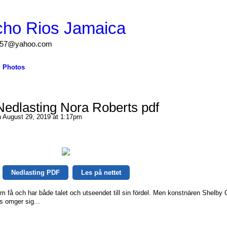
cho Rios Jamaica
igs57@yahoo.com
Photos
Nedlasting Nora Roberts pdf
 August 29, 2019 at 1:17pm
Nedlasting PDF
Les på nettet
 få och har både talet och utseendet till sin fördel. Men konstnären Shelby
is omger sig...