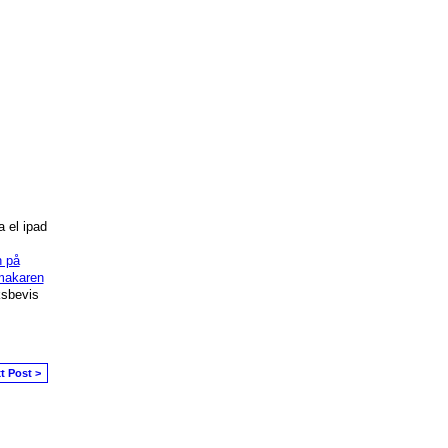
 el ipad
 på
akaren
sbevis
t Post >