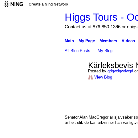
Create a Ning Network!
Higgs Tours - O
Contact us at 876-850-1396 or nh
Main
My Page
Members
Videos
All Blog Posts
My Blog
Kärleksbevis 
Posted by
qdqwdqwdwqd
on
View Blog
Senator Alan MacGregor är självsäker som
är helt olik de karriärkvinnor han vanligtv