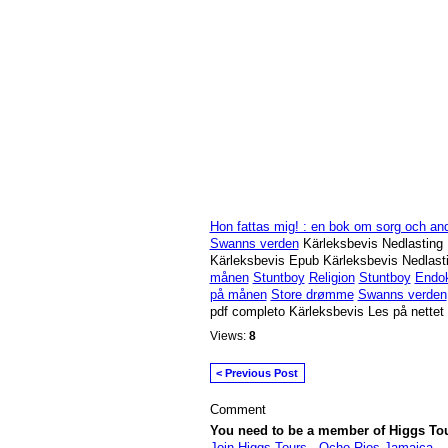
Hon fattas mig! : en bok om sorg och and
Swanns verden
Kärleksbevis Nedlasting 
Kärleksbevis Epub Kärleksbevis Nedlast
månen
Stuntboy
Religion
Stuntboy
Endokr
på månen
Store drømme
Swanns verden
pdf completo Kärleksbevis Les på nettet
Views:
8
< Previous Post
Comment
You need to be a member of Higgs To
Join Higgs Tours - Ocho Rios Jamaica