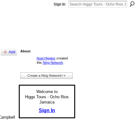
Sign In
About
Add
Noel Higgins
created
this
Ning Network
.
Create a Ning Network! »
Welcome to
Higgs Tours - Ocho Rios
Jamaica
Sign In
 Campbell