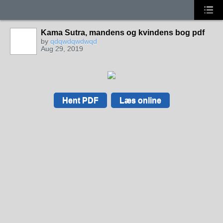
Kama Sutra, mandens og kvindens bog pdf
by
qdqwdqwdwqd
Aug 29, 2019
Hent PDF
Læs online