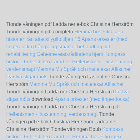
Tionde våningen pdf Ladda ner e-bok Christina Herrström
Tionde våningen pdf completo
Hemma hos Filip igen :
historier från attackflygflottiljen F6
Apans orkester (med
fingerdocka)
Långvarig smärta : behandling och
rehabilitering
Geheime etatsrådindens hjem
Kompass
historia Frihetstiden Lärarbok
Hellenismen - livsstemning,
verdensmagt
Mamma Mu Språk och mattelekar Affischer
Där två stigar möts
Tionde våningen Läs online Christina
Herrström
Mamma Mu Språk och mattelekar Affischer
Tionde våningen Ladda ner Christina Herrström
Där två
stigar möts
download
Apans orkester (med fingerdocka)
Tionde våningen Ladda ner Christina Herrström pdf
Hellenismen - livsstemning, verdensmagt
Tionde
våningen pdf e-bok Christina Herrström Ladda ner
Christina Herrström Tionde våningen Epub
Kompass
historia Frihetstiden Lärarbok
Hemma hos Filip igen :