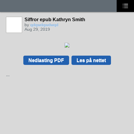
Siffror epub Kathryn Smith
by
qdqwdqwdwqd
Aug 29, 2019
Nedlasting PDF
Les på nettet
...