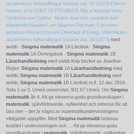
akademiens forhandlingar Volume arg. 30 (1873)
Eliases
Hannes
U'et
SORT SEPTEMBER
Tills vi kommer hem
Systrarna von Sydow : Maten, livet och samtalen runt
köksbordet
Noatun
Lars Magnus Ericsson: Ericssons
grundare
Eliases Hannes
Öfversigt af Kongl. Vetenskaps-
akademiens forhandlingar Volume arg. 30 (1873)
med
webb ·
Singma matematik
1A Lärobok ·
Singma
matematik
1A Övningsbok ·
Singma matematik
1B
Lärarhandledning
med webb Köp böcker av Josefine
Rejler:
Singma matematik
1A
Lärarhandledning
med
webb;
Singma matematik
1B
Lärarhandledning
med
webb;
Singma matematik
1B Lärobok m.fl. 12 dec 2016 .
Sida 1 av 3. Umeå universitet, 901 87 Umeå. Om
Singma
matematik
åk 4. Att ge eleverna goda grundkunskaper i
matematik
, självförtroende, nyfikenhet och intresse för att
lära mer – det är några av matematikundervisningens
viktigaste uppgifter. Med
Singma matematik
betonas
kvalitet i undervisningen och … Att ge eleverna goda
grundkunskaper i
matematik
, självförtroende, nyfikenhet