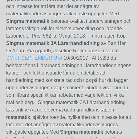
och intresse för att lära mer det är några av
matematikundervisningens viktigaste uppgifter. Med
Singma matematik
betonas kvalitet i undervisningen och
lärarens viktiga roll för elevers utveckling och lärande.
Läromedl... Pris: 562 kr. Övrigt, 2018. Finns i lager. Köp
Singma matematik 3A Lärarhandledning
av Ban Har
Dr Yeap, Pia Agardh, Josefine Rejler på Bokus.com.
SORT SEPTEMBER
U'et
10/30/2017
· Allt stöd du
behöver finns i lärarhandledningen I lärarhandledningens
kapitel- och lektionsguide får du en detaljerad
handledning med konkreta råd och tips på hur du lägger
upp undervisningen i varje moment. Guiden visar hur du
som lärare specifikt kan arbeta med varje lektion, vilka
mål och beg... Singma matematik 3A Lärarhandledning
Läs online Att ge eleverna goda grundkunskaper i
matematik
, självförtroende, nyfikenhet och intresse för att
lära mer det är några av matematikundervisningens
viktigaste uppgifter. Med
Singma matematik
betonas