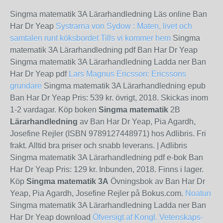
Singma matematik 3A Lärarhandledning Läs online Ban
Har Dr Yeap
Systrarna von Sydow : Maten, livet och
samtalen runt köksbordet
Tills vi kommer hem
Singma
matematik 3A Lärarhandledning pdf Ban Har Dr Yeap
Singma matematik 3A Lärarhandledning Ladda ner Ban
Har Dr Yeap pdf
Lars Magnus Ericsson: Ericssons
grundare
Singma matematik 3A Lärarhandledning epub
Ban Har Dr Yeap Pris: 539 kr. övrigt, 2018. Skickas inom
1‑2 vardagar. Köp boken
Singma matematik
2B
Lärarhandledning
av Ban Har Dr Yeap, Pia Agardh,
Josefine Rejler (ISBN 9789127448971) hos Adlibris. Fri
frakt. Alltid bra priser och snabb leverans. | Adlibris
Singma matematik 3A Lärarhandledning pdf e-bok Ban
Har Dr Yeap Pris: 129 kr. Inbunden, 2018. Finns i lager.
Köp
Singma matematik 3A
Övningsbok av Ban Har Dr
Yeap, Pia Agardh, Josefine Rejler på Bokus.com.
Noatun
Singma matematik 3A Lärarhandledning Ladda ner Ban
Har Dr Yeap download
Öfversigt af Kongl. Vetenskaps-