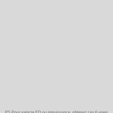
PS.Pour vaincre ED ou impuissance, obtenez ces 6 voies