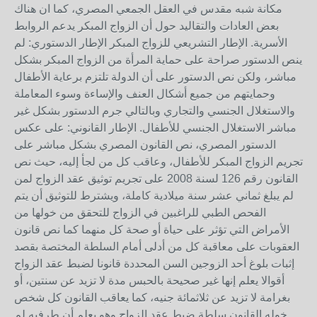
مكانة شبه مقدس في العقل الجمعي المصري، كما ان هناك
بعض العادات والتقاليد حول أن الزواج المبكر يدعم الروابط
الأسرية. الإطار التشريعي للزواج المبكر الإطار الدستوري: لم
ينص الدستور صراحة على حماية المرأة من الزواج المبكر بشكل
مباشر، ولكن نص الدستور على أن الدولة تلتزم برعاية الأطفال
وحمايتهم من جميع أشكال العنف والإساءة وسوء المعاملة
والاستغلال الجنسي والتجاري وبالتالي جرم الدستور بشكل غير
مباشر الاستغلال الجنسي للأطفال. الإطار القانوني: على عكس
الدستور المصري، نص القانون المصري بشكل مباشر على
تجريم الزواج المبكر للأطفال، وعاقب كل من لجأ إليه، حيث نص
القانون رقم 126 لسنة 2008 على تجريم توثيق عقد الزواج لمن
لم يبلغ ثماني عشر سنة ميلادية كاملة، ويشترط للتوثيق أن يتم
الفحص الطبي للراغبين في الزواج للتحقق من خولها من
الأمراض التي تؤثر على حياة أو صحة كل منهما كما نص قانون
العقوبات على معاقبة كل من أدلى أمام السلطة المختصة بقصد
إثبات بلوغ أحد الزوجين السن المحددة قانونا لضبط عقد الزواج
أقوالا يعلم إنها غير صحيحة بالحبس مدة لا تزيد عن سنتين، أو
بغرامة لا تزيد عن ثلاثمائة جنيه، كما يعاقب القانون كل شخص
خوله القانون سلطة ضبط عقد الزواج وهو يعلم أن طرفيه لم