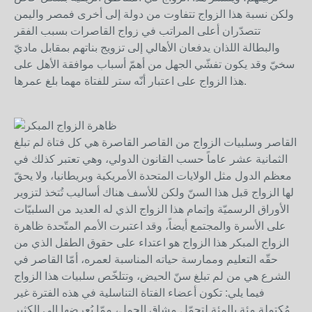
ولكن نسبة هذا الزواج تتفاوت من دولة إلى أخرى فمصر واليمن
تتصدّران أعلى المراتب في زواج القاصرات بسبب الفقر
والبطالة اللذان يدفعان الأهالي إلى تزويج بناتهم بمقابل ماديّ
سخيّ وقد يكون تفشّي الجهل من أهمّ أسباب موافقة الأهل على
هذا الزواج على اعتبار أنّه ستر للفتاة مهما بلغ عمرها.
القاصر وسلبيات الزواج من القاصر القاصرة هي كل فتاة لم تبلغ
الثمانية عشر عاماً حسب القانون الدولي، وهي تعتبر كذلك في
معظم الدول مثل الولايات المتحدة الأمريكية وبريطانيا، ولا يحقّ
لها الزواج قبل هذا السنّ ولكن للأسف هناك أساليب تُتخذ لتزوير
الأوراق الرسميّة وإتمام هذا الزواج الذي له العديد من السلبيّات
على الأسرة والمجتمع أيضاً، وقد اعتبرت الأمم المتّحدة ظاهرة
الزواج المبكر هذا الزواج هو اعتداء على حقوق الطفل الذي من
حقّه التعليم وممارسة حياته المناسبة لعمره، أمّا القاصر في
الشرع هي من لم تبلغ سنّ الحيض، وتتلخّص سلبيات هذا الزواج
فيما يلي: تكون أعضاء الفتاة التناسلية في هذه الفترة غير
مُكتملة مئة بالمئة لتحمّل مشاق الحمل، ممّا يُعرضها إلى الكثير