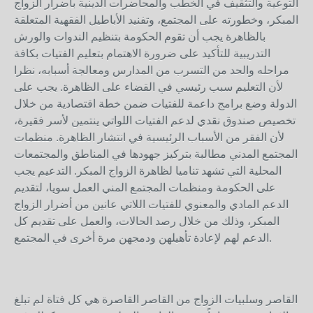
التوعية والتثقيف في الخطب والمحاضرات الدينية بأضرار الزواج
المبكر، وخطورته على المجتمع، وتفنيد الأباطيل الفقهية المتعلقة
بالظاهرة يجب أن تقوم الحكومة بتنظيم الندوات والورش
التدريبية للتأكيد على ضرورة الاهتمام بتعليم الفتيات بكافة
مراحله والحد من التسرب من المدارس ومعالجة أسبابه، نظرا
لأن التعليم سبب رئيسي في القضاء على الظاهرة. يجب على
الدولة وضع برامج داعمة للفتيات ضمن خطة اقتصادية من خلال
تخصيص صندوق نقدي لدعم الفتيات اللواتي ينتمين لأسر فقيرة،
لأن الفقر من الأسباب الرئيسية في انتشار الظاهرة. منظمات
المجتمع المدني مطالبة بتركيز جهودها في المناطق والمجتمعات
المحلية التي تشهد تناميا لظاهرة الزواج المبكر. التدعيم يجب
على الحكومة ومنظمات المجتمع المني العمل سويا، لتقديم
الدعم المادي والمعنوي للفتيات اللاتي عانين من أضرار الزواج
المبكر، وذلك من خلال رصد الحالات، والعمل على تقديم كل
الدعم لهم لإعادة تأهيلهن ودمجهن مرة أخرى في المجتمع.
القاصر وسلبيات الزواج من القاصر القاصرة هي كل فتاة لم تبلغ