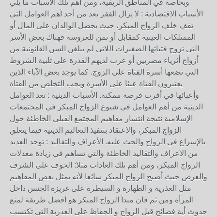
وبخاصة في المناطق الريفية، ومن أهم تلك الأسباب ما يلي
الأسباب الاقتصادية : لا يزال الفقر يعد من أحد أهم العوامل التي
تقف خلف الزواج المبكر، حيث يحصل الوالدان على المال أو
الممتلكات العينية كمقابل أو ثمن للعروسة فهناك بعض الأسر
التي تزوج فتياتها الصغيرات اللاتي لم يبلغن السن القانونية من
أزواج أثرياء مصريين أو عرب لديهم القدرة على تلبية الشروط
التي تضعها أسرة الفتاة على الزوج. كما يوجد بعض الآباء الذين
يعتبرون الفتاة عبئا على الأسرة ويجب التخلص من الفتاة
وأعبائها في أقرب فرصة ممكنة. الأسباب الدينية : تعد العوامل
الدينية من أهم العوامل في شيوع الزواج المبكر في المجتمعات
الإسلامية نتيجة انتشار مفاهيم المجتمع القبلي الخاطئة حول
الزواج المبكر، والاعتقاد بتنفيذ التعاليم الدينية فيما يتعلق
بالإسراع في الزواج والحث عليه. الأعراف والتقاليد : توجد العديد
من الأعراف والتقاليد الخاطئة والتي تساهم في زيادة معدلات
الزواج المبكر، ومن أهم تلك العادات مثلا: الخوف على الشرف
والعرض حيث أصبح الزواج المبكر شائعا لأنه يمثل بعض المفاهيم
مثل العذرية و الطهارة و السيطرة على غريزة الجنس داخل
المرأة ومن ثم فان مبدأ الزواج المبكر هو أفضل طريقة لمنع
حدوث أية فضائح قبل الزواج و الحفاظ على العذرية التي تكتسب