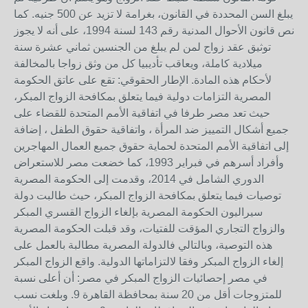
يبلغ السن المحددة في القانون، بغرامة لا تزيد عن 500 جنيه. كما
نص قانون الأحوال المدنية رقم 143 لسنة 1994، على أنه لا يجوز
توثيق عقد زواج لمن لم يبلغ من الجنسين ثماني عشرة سنة
ميلادية كاملة، ويعاقب تأديبيا كل من وثق زواجا بالمخالفة
لأحكام هذه المادة. الإطار الحقوقي: تقع على عاتق الحكومة
المصرية التزامات دولية فيما يتعلق بمكافحة الزواج المبكر،
حيث تعد مصر طرفا في اتفاقية الأمم المتحدة للقضاء على
جميع أشكال التمييز ضد المرأة ، واتفاقية حقوق الطفل ، إضافة
إلى اتفاقية الأمم المتحدة لحماية حقوق جميع العمال المهاجرين
وأفراد أسرهم في فبراير 1993، كما خضعت مصر للاستعراض
الدوري الشامل في 2014، وقدمت إلى الحكومة المصرية
توصيات فيما يتعلق بمكافحة الزواج المبكر، حيث طالبت دولة
سيراليون الحكومة المصرية بإلغاء الزواج القسري المبكر
والزواج التجاري المؤقت للفتيات، وقد قبلت الحكومة المصرية
هذه التوصية، وبالتالي فالدولة المصرية مطالبة بالعمل على
إلغاء الزواج المبكر وفقا لالتزاماتها الدولية. واقع الزواج المبكر
في مصر إحصائيات الزواج المبكر في مصر: أن أعلى نسبة
للمتزوجات أقل من 20 سنة بمحافظة القاهرة 9. وبلغت نسب