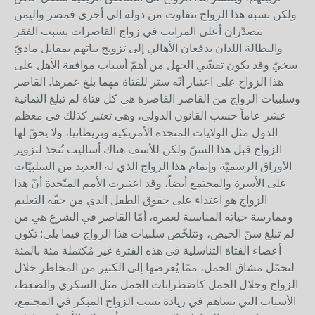
ولكن نسبة هذا الزواج تتفاوت من دولة إلى أخرى فمصر واليمن
تتصدّران أعلى المراتب في زواج القاصرات بسبب الفقر
والبطالة اللذان يدفعان الأهالي إلى تزويج بناتهم بمقابل ماديّ
سخيّ وقد يكون تفشّي الجهل من أهمّ أسباب موافقة الأهل على
هذا الزواج على اعتبار أنّه ستر للفتاة مهما بلغ عمرها. القاصر
وسلبيات الزواج من القاصر القاصرة هي كل فتاة لم تبلغ الثمانية
عشر عاماً حسب القانون الدولي، وهي تعتبر كذلك في معظم
الدول مثل الولايات المتحدة الأمريكية وبريطانيا، ولا يحقّ لها
الزواج قبل هذا السنّ ولكن للأسف هناك أساليب تُتخذ لتزوير
الأوراق الرسميّة وإتمام هذا الزواج الذي له العديد من السلبيّات
على الأسرة والمجتمع أيضاً، وقد اعتبرت الأمم المتّحدة أنّ هذا
الزواج هو اعتداء على حقوق الطفل الذي من حقّه التعليم
وممارسة حياته المناسبة لعمره، أمّا القاصر في الشرع هي من
لم تبلغ سنّ الحيض، وتتلخّص سلبيات هذا الزواج فيما يلي: تكون
أعضاء الفتاة التناسلية في هذه الفترة غير مُكتملة مئة بالمئة
لتحمّل مشاق الحمل، ممّا يُعرضها إلى الكثير من المخاطر خلال
الزواج وخلال الحمل كاضطرابات الحمل مثل السكري والضغط،
الأسباب التي تساهم في زيادة نسب الزواج المبكر في المجتمع،