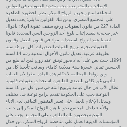
الإصلاحات التشريعية : يجب تشديد العقوبات في القوانين
المختلفة لمنع وتجريم الزواج المبكر، نظرا لخطورة الظاهرة
على المجتمع المصري، ومن تلك القوانين ما يلي: يجب تعديل
المادة 227 من قانون العقوبات ورفع سقف عقوبة الإدلاء بأقوال
غير صحيحة بقصد إثبات بلوغ أحد الزوجين السن المحددة قانونا
لضبط عقد الزواج. استحداث مواد في قانون الطفل وقانون
العقوبات تجرم تزويج الفتيات الصغيرات أقل من 18 سنة
بطريقة عرفية. تعديل قانون الأحوال المدنية رقم 14 لسنة
1994، حيث نص على أنه لا يجوز توثيق عقد زواج لمن لم يبلغ من
الجنسين ثماني عشرة سنة ميلادية كاملة، ويعاقب تأديبيا كل من
وثق زواجا بالمخالفة لأحكام هذه المادة. نظرا لأن العقاب
التأديبي غير كافي للتصدي للظاهرة. استحداث عقوبات قانونية
تطال الأب في حال قيامه بتزويج أبنته في سن أقل من 18 سنة
التوعية يجب على الحكومة تقديم برامج توعية في مختلف
وسائل الإعلام للعمل على تغيير المنظور الثقافي لدى الآباء
والأبناء داخل المجتمع نحو ظاهرة الزواج المبكر إلى جانب
التوعية بخطورة تلك الظاهرة على المجتمع. يجب على
المؤسسات الدينية العمل على مناهضة الزواج المبكر، من خلال