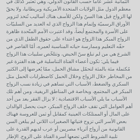
الثمانية عشر عاماً حسب القانون الدولي، وهي تعتبر كذلك في
معظم الدول مثل الولايات المتحدة الأمريكية وبريطانيا، ولا يحقّ
لها الزواج قبل هذا السنّ ولكن للأسف هناك أساليب تُتخذ لتزوير
الأوراق الرسميّة وإتمام هذا الزواج الذي له العديد من السلبيّات
على الأسرة والمجتمع أيضاً، وقد اعتبرت الأمم المتّحدة ظاهرة
الزواج المبكر هذا الزواج هو اعتداء على حقوق الطفل الذي من
حقّه التعليم وممارسة حياته المناسبة لعمره، أمّا القاصر في
الشرع هي من لم تبلغ سنّ الحيض، وتتلخّص سلبيات هذا الزواج
فيما يلي: تكون أعضاء الفتاة التناسلية في هذه الفترة غير
مُكتملة مئة بالمئة لتحمّل مشاق الحمل، ممّا يُعرضها إلى الكثير
من المخاطر خلال الزواج وخلال الحمل كاضطرابات الحمل مثل
السكري والضغط، الأسباب التي تساهم في زيادة نسب الزواج
المبكر في المجتمع، وبخاصة في المناطق الريفية، ومن أهم تلك
الأسباب ما يلي الأسباب الاقتصادية : لا يزال الفقر يعد من أحد
أهم العوامل التي تقف خلف الزواج المبكر، حيث يحصل الوالدان
على المال أو الممتلكات العينية كمقابل أو ثمن للعروسة فهناك
بعض الأسر التي تزوج فتياتها الصغيرات اللاتي لم يبلغن السن
القانونية من أزواج أثرياء مصريين أو عرب لديهم القدرة على
تلبية الشروط التي تضعها أسرة الفتاة على الزوج. الإطار