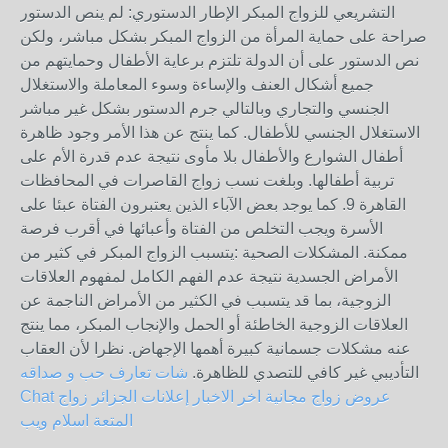
التشريعي للزواج المبكر الإطار الدستوري: لم ينص الدستور
صراحة على حماية المرأة من الزواج المبكر بشكل مباشر، ولكن
نص الدستور على أن الدولة تلتزم برعاية الأطفال وحمايتهم من
جميع أشكال العنف والإساءة وسوء المعاملة والاستغلال
الجنسي والتجاري وبالتالي جرم الدستور بشكل غير مباشر
الاستغلال الجنسي للأطفال. كما ينتج عن هذا الأمر وجود ظاهرة
أطفال الشوارع والأطفال بلا مأوى نتيجة عدم قدرة الأم على
تربية أطفالها. وبلغت نسب زواج القاصرات في المحافظات
القاهرة 9. كما يوجد بعض الآباء الذين يعتبرون الفتاة عبئا على
الأسرة ويجب التخلص من الفتاة وأعبائها في أقرب فرصة
ممكنة. المشكلات الصحية :يتسبب الزواج المبكر في كثير من
الأمراض الجسدية نتيجة عدم الفهم الكامل لمفهوم العلاقات
الزوجية، بما قد يتسبب في الكثير من الأمراض الناجمة عن
العلاقات الزوجية الخاطئة أو الحمل والإنجاب المبكر، مما ينتج
عنه مشكلات جسمانية كبيرة أهمها الإجهاض. نظرا لأن العقاب
التأديبي غير كافي للتصدي للظاهرة.
شات تعارف حب و صداقه
عروض زواج مجانية اخر الاخبار إعلانات الجزائر
زواج
Chat
المتعة اسلام ويب