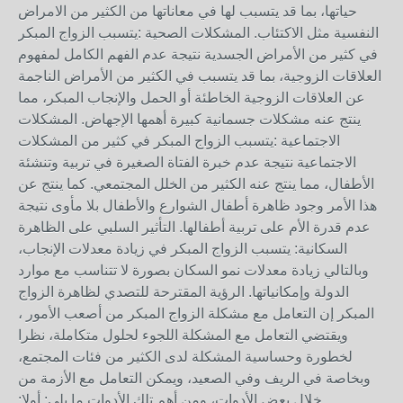
حياتها، بما قد يتسبب لها في معاناتها من الكثير من الامراض
النفسية مثل الاكتئاب. المشكلات الصحية :يتسبب الزواج المبكر
في كثير من الأمراض الجسدية نتيجة عدم الفهم الكامل لمفهوم
العلاقات الزوجية، بما قد يتسبب في الكثير من الأمراض الناجمة
عن العلاقات الزوجية الخاطئة أو الحمل والإنجاب المبكر، مما
ينتج عنه مشكلات جسمانية كبيرة أهمها الإجهاض. المشكلات
الاجتماعية :يتسبب الزواج المبكر في كثير من المشكلات
الاجتماعية نتيجة عدم خبرة الفتاة الصغيرة في تربية وتنشئة
الأطفال، مما ينتج عنه الكثير من الخلل المجتمعي. كما ينتج عن
هذا الأمر وجود ظاهرة أطفال الشوارع والأطفال بلا مأوى نتيجة
عدم قدرة الأم على تربية أطفالها. التأثير السلبي على الظاهرة
السكانية: يتسبب الزواج المبكر في زيادة معدلات الإنجاب،
وبالتالي زيادة معدلات نمو السكان بصورة لا تتناسب مع موارد
الدولة وإمكانياتها. الرؤية المقترحة للتصدي لظاهرة الزواج
المبكر إن التعامل مع مشكلة الزواج المبكر من أصعب الأمور ،
ويقتضي التعامل مع المشكلة اللجوء لحلول متكاملة، نظرا
لخطورة وحساسية المشكلة لدى الكثير من فئات المجتمع،
وبخاصة في الريف وفي الصعيد، ويمكن التعامل مع الأزمة من
خلال بعض الأدوات، ومن أهم تلك الأدوات ما يلي: أولا: