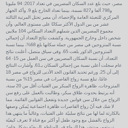
مصر، حيث بلغ عدد السكان المصريين في تعداد 2017: 94 مليونا
و798 ألفا و827 نسمة، بينما تعداد الخارج بلغ 9. وأكد الجهاز
المركزي للتعبئة العامة والإحصاء، أن مصر تحتل المرتبة الثالثة
عشر من بين الدول الأكثر سكانًا على مستوى العالم، وأن
مجموع المصريين الذين شملهم التعداد السكاني 104 ملايين
شخص داخل وخارج الجمهورية. وكشفت نتائج التعداد أن إجمالي
نسبة المتزوجين في مصر من جملة سكانها بلغ 68%، بينما نسبة
المتزوجين الذكور بلغت 65. وفى سياق متصل، أعلنت نتائج
التعداد، أن نسبة السكان المصريين في سن العمل من 15- 64
عام سجلت أعلى نسبة من إجمالي السكان بـ61. وأشارت النتائج
إلى أن 25. ورغم تحديد القانون الحد الأدنى للزواج في مصر 18
عامًا، تبلغ نسبة زواج القاصرات في مصر 15% من نسبة
المتزوجات، ظاهرة الزواج المبكر بين الفتيات أقل من 20 سنة،
أنه يرتبط بحدوث طلاق مبكر، وطالبت بالعمل على رفع سن
الزواج من خلال سن قوانين جديدة وتفعيل القوانين القائمة. مما
لا شك فيه أنّ زواج القاصرات ظاهرة اجتماعية يُمكن وصفها
بالكارثة لما لها من نتائج سلبيّة على الفتيات، وغالباً ما ينتهي هذا
الزواج بالفشل مع وجود طفل أو أكثر مع فتاة لا تعرف كيفيّة
تربيتهم، وينتشر هذا الزواج في المناطق الريفيّة بشكل خاصّ