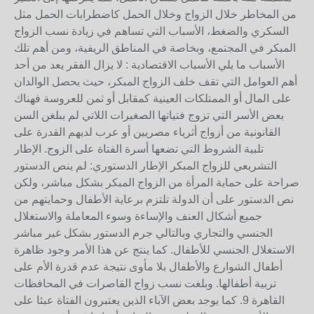
من المخاطر خلال الزواج وخلال الحمل كاضطرابات الحمل مثل
السكري والضغط، الأسباب التي تساهم في زيادة نسب الزواج
المبكر في المجتمع، وبخاصة في المناطق الريفية، ومن أهم تلك
الأسباب ما يلي الأسباب الاقتصادية : لا يزال الفقر يعد من أحد
أهم العوامل التي تقف خلف الزواج المبكر، حيث يحصل الوالدان
على المال أو الممتلكات العينية كمقابل أو ثمن للعروسة فهناك
بعض الأسر التي تزوج فتياتها الصغيرات اللاتي لم يبلغن السن
القانونية من أزواج أثرياء مصريين أو عرب لديهم القدرة على
تلبية الشروط التي تضعها أسرة الفتاة على الزوج. الإطار
التشريعي للزواج المبكر الإطار الدستوري: لم ينص الدستور
صراحة على حماية المرأة من الزواج المبكر بشكل مباشر، ولكن
نص الدستور على أن الدولة تلتزم برعاية الأطفال وحمايتهم من
جميع أشكال العنف والإساءة وسوء المعاملة والاستغلال
الجنسي والتجاري وبالتالي جرم الدستور بشكل غير مباشر
الاستغلال الجنسي للأطفال. كما ينتج عن هذا الأمر وجود ظاهرة
أطفال الشوارع والأطفال بلا مأوى نتيجة عدم قدرة الأم على
تربية أطفالها. وبلغت نسب زواج القاصرات في المحافظات
القاهرة 9. كما يوجد بعض الآباء الذين يعتبرون الفتاة عبئا على