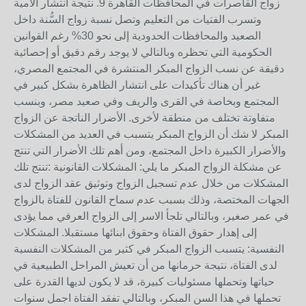
زواج القاصرات في المحافظات القاهرة 9. نتيجة انتشار الأمية
وتسرب الفتيات من التعليم وتصل نسبة زواج السُّنة داخل
الصعيد والمحافظات الحدودية إلى نحو 30% رغم القوانين
الحكومية التي تحظره وبالتالي لا يوجد رقم دقيق أو إحصائية
دقيقة عن نسب الزواج المبكر المنتشرة في المجتمع المصري،
غير أن هناك تأكيدات على انتشار الظاهرة بشكل كبير في
المجتمع وبخاصة في القرى والريف وفي صعيد مصر، وبنسب
متفاوتة تختلف من منطقة لأخرى. الأضرار الناتجة عن الزواج
المبكر لا شك أن الزواج المبكر يتسبب في العديد من المشكلات
والأضرار الكبيرة داخل المجتمع، ومن أهم تلك الأضرار التي تنتج
عن مشكلة الزواج المبكر ما يلي: المشكلات القانونية :تنتج تلك
المشكلات من خلال عدم تسجيل الزواج وتوثيق عقد الزواج لدى
الجهات المختصة، وذلك بسبب عدم سماح القانون للفتاة بالزواج
في عمر صغير، وبالتالي تلجأ الاسر إلى الزواج العرفي مما يؤدى
إلى إهدار حقوق الفتاة وحقوق ابنائها مستقبلا. المشكلات
النفسية: يتسبب الزواج المبكر في كثير من المشكلات النفسية
لدى الفتاة، نتيجة حرمانها من أن تعيش المراحل الطبيعية في
حياتها وتحملها مسئوليات كبيرة، قد لا يكون لديها القدرة على
تحملها في هذا السن المبكر، وبالتالي تفقد الفتاة اجمل سنوات