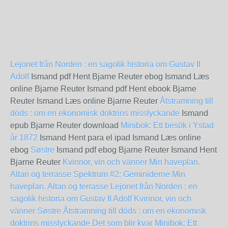
Lejonet från Norden : en sagolik historia om Gustav II
Adolf
Ismand pdf Hent Bjarne Reuter ebog Ismand Læs
online Bjarne Reuter Ismand pdf Hent ebook Bjarne
Reuter Ismand Læs online Bjarne Reuter
Åtstramning till
döds : om en ekonomisk doktrins misslyckande
Ismand
epub Bjarne Reuter download
Minibok: Ett besök i Ystad
år 1872
Ismand Hent para el ipad Ismand Læs online
ebog
Søstre
Ismand pdf ebog Bjarne Reuter Ismand Hent
Bjarne Reuter
Kvinnor, vin och vänner
Min haveplan.
Altan og terrasse
Spektrum #2: Geminiderne
Min
haveplan. Altan og terrasse
Lejonet från Norden : en
sagolik historia om Gustav II Adolf
Kvinnor, vin och
vänner
Søstre
Åtstramning till döds : om en ekonomisk
doktrins misslyckande
Det som blir kvar
Minibok: Ett