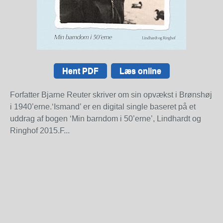
Hent PDF
Læs online
Forfatter Bjarne Reuter skriver om sin opvækst i Brønshøj
i 1940’erne.‘Ismand’ er en digital single baseret på et
uddrag af bogen ‘Min barndom i 50’erne’, Lindhardt og
Ringhof 2015.F...