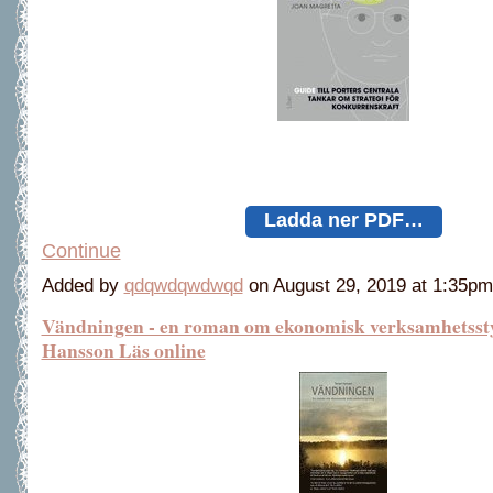
Ladda ner PDF…
Continue
Added by
qdqwdqwdwqd
on August 29, 2019 at 1:35
Vändningen - en roman om ekonomisk verksamhetsst
Hansson Läs online