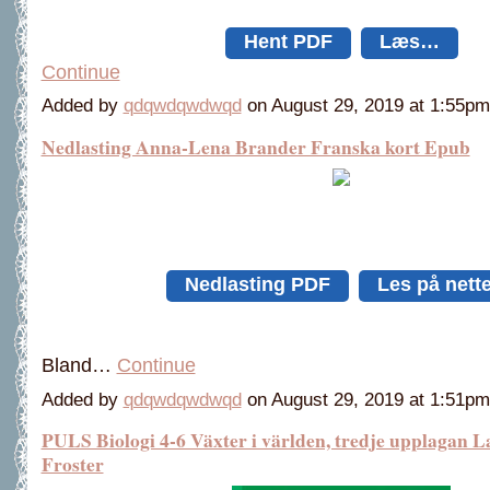
Hent PDF
Læs…
Continue
Added by
qdqwdqwdwqd
on August 29, 2019 at 1:55
Nedlasting Anna-Lena Brander Franska kort Epub
Nedlasting PDF
Les på nette
Bland…
Continue
Added by
qdqwdqwdwqd
on August 29, 2019 at 1:51
PULS Biologi 4-6 Växter i världen, tredje upplagan 
Froster