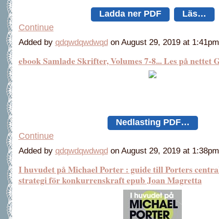
Ladda ner PDF
Läs…
Continue
Added by
qdqwdqwdwqd
on August 29, 2019 at 1:41
ebook Samlade Skrifter, Volumes 7-8... Les på nettet 
Nedlasting PDF…
Continue
Added by
qdqwdqwdwqd
on August 29, 2019 at 1:38
I huvudet på Michael Porter : guide till Porters centr
strategi för konkurrenskraft epub Joan Magretta