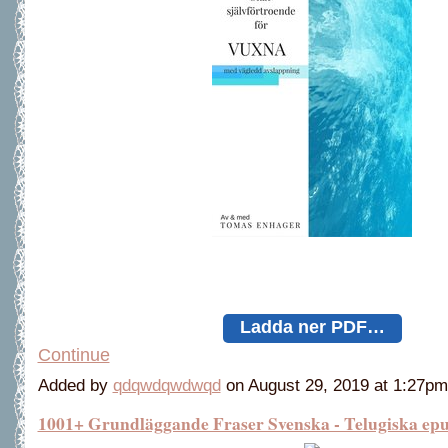
Ladda ner PDF…
Continue
Added by
qdqwdqwdwqd
on August 29, 2019 at 1:27
1001+ Grundläggande Fraser Svenska - Telugiska epu