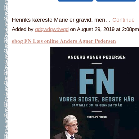
Henriks kæreste Marie er gravid, men…
Continue
Added by
qdqwdqwdwqd
on August 29, 2019 at 2:08
ebog FN Læs online Anders Agner Pedersen