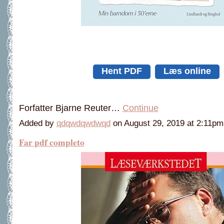
Hent PDF
Læs online
Forfatter Bjarne Reuter…
Continue
Added by
qdqwdqwdwqd
on August 29, 2019 at 2:11
Far pdf completo