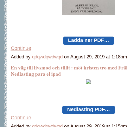
Ladda ner PDF…
Continue
Added by
qdqwdqwdwqd
on August 29, 2019 at 1:18
En väg till livsmod och tillit : möt kristen tro med Fr
Nedlasting para el ipad
Nedlasting PDF…
Continue
Added by
qdqwdqwdwqd
on August 29, 2019 at 1:15