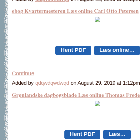
ebog Kvartermesteren Læs online Carl Otto Petersen
Hent PDF
Læs online…
Continue
Added by
qdqwdqwdwqd
on August 29, 2019 at 1:12
Grønlandske dagbogsblade Læs online Thomas Frede
Hent PDF
Læs…