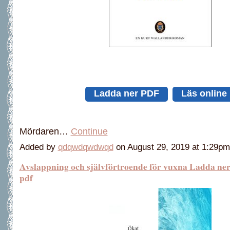
Ladda ner PDF
Läs online
Mördaren…
Continue
Added by
qdqwdqwdwqd
on August 29, 2019 at 1:29
Avslappning och självförtroende för vuxna Ladda n
pdf