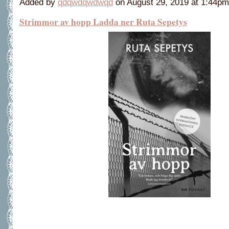
Added by
qdqwdqwdwqd
on August 29, 2019 at 1:44
Strimmor av hopp Ladda ner Ruta Sepetys