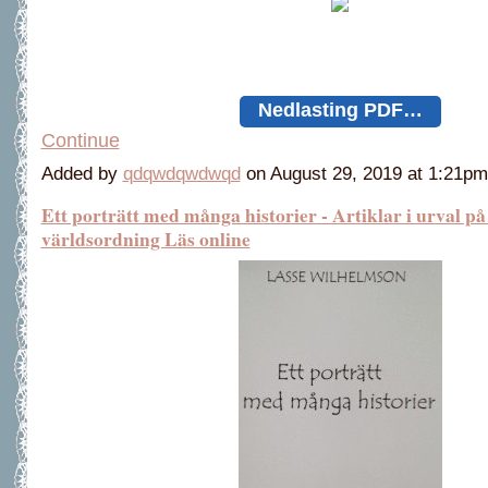
Nedlasting PDF…
Continue
Added by
qdqwdqwdwqd
on August 29, 2019 at 1:21
Ett porträtt med många historier - Artiklar i urval på
världsordning Läs online