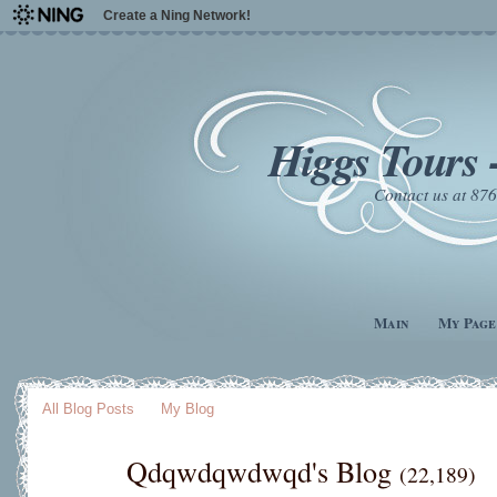
Create a Ning Network!
Higgs Tours 
Contact us at 8
Main
My Page
All Blog Posts
My Blog
Qdqwdqwdwqd's Blog
(22,189)