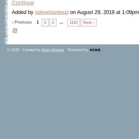
Continue
Added by
qdqwdqwdwqd
on August 29, 2019 at 1:09
‹ Previous
1
…
2
3
1110
Next ›
© 2026 Created by
Noel Higgins
. Powered by