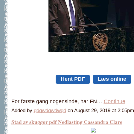
Hent PDF
Læs online
For første gang nogensinde, har FN…
Continue
Added by
qdqwdqwdwqd
on August 29, 2019 at 2:05
Stad av skuggor pdf Nedlasting Cassandra Clare