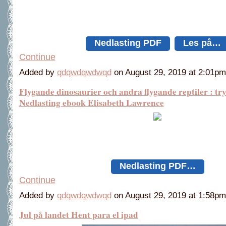
Nedlasting PDF
Les på…
Continue
Added by
qdqwdqwdwqd
on August 29, 2019 at 2:01
Flygande dinosaurier och andra flygande reptiler : try
Nedlasting ebook Elisabeth Lawrence
Nedlasting PDF…
Continue
Added by
qdqwdqwdwqd
on August 29, 2019 at 1:58
Jul på landet Hent para el ipad