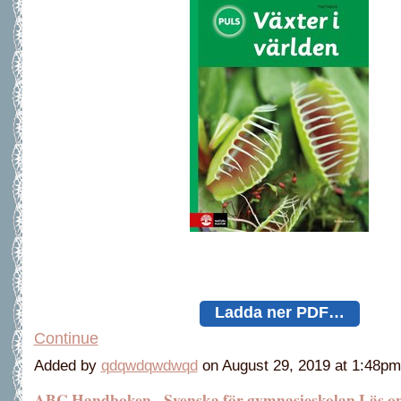
Ladda ner PDF…
Continue
Added by
qdqwdqwdwqd
on August 29, 2019 at 1:48
ABC Handboken - Svenska för gymnasieskolan Läs on