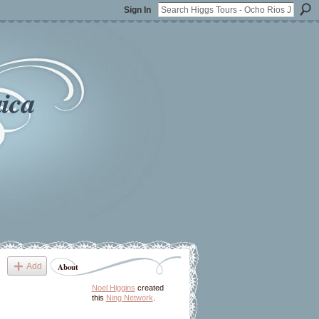
Sign In
ica
Add
About
Noel Higgins
created
this
Ning Network
.