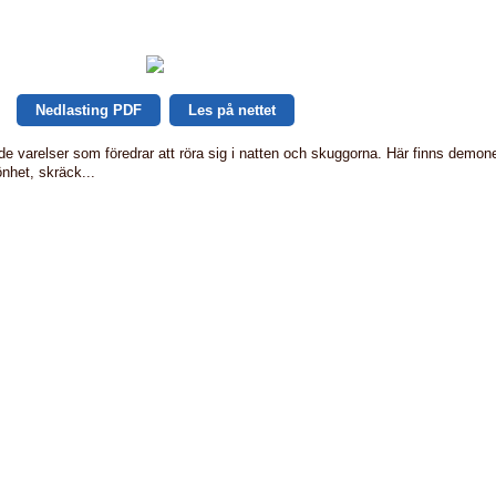
Nedlasting PDF
Les på nettet
 de varelser som föredrar att röra sig i natten och skuggorna. Här finns demone
önhet, skräck...