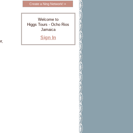
Create a Ning Network! »
Welcome to
Higgs Tours - Ocho Rios
Jamaica
Sign In
r,