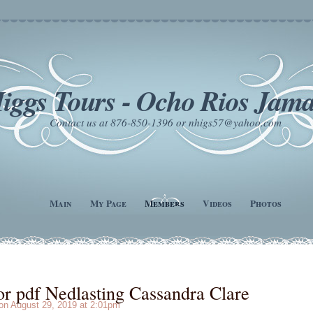
iggs Tours - Ocho Rios Jama
Contact us at 876-850-1396 or nhigs57@yahoo.com
Main
My Page
Members
Videos
Photos
or pdf Nedlasting Cassandra Clare
n August 29, 2019 at 2:01pm