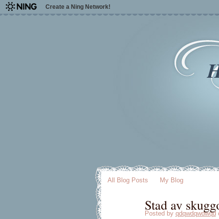
Create a Ning Network!
H
All Blog Posts
My Blog
Stad av skugg
Posted by
qdqwdqwdwqd
o