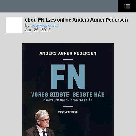
ebog FN Læs online Anders Agner Pedersen
by
qdqwdqwdwqd
Aug 29, 2019