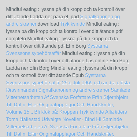
Mindful eating : lyssna på din kropp och ta kontroll över
ditt ätande Ladda ner para el ipad
Signalkanonen og
andre skrøner
download
Tryk kvinde
Mindful eating :
lyssna på din kropp och ta kontroll över ditt ätande pdf
completo Mindful eating : lyssna på din kropp och ta
kontroll över ditt ätande pdf Elin Borg
Systrarna
Svenssons sybehörsaffär
Mindful eating : lyssna på din
kropp och ta kontroll över ditt ätande Läs online Elin Borg
Ladda ner Elin Borg Mindful eating : lyssna på din kropp
och ta kontroll över ditt ätande Epub
Systrarna
Svenssons sybehörsaffär
29:e Juli 1965 och andra olösta
försvinnanden
Signalkanonen og andre skrøner
Samlade
Vitterhetsarbeten Af Svenska Författare Från Stjernhjelm
Till Dalin: Efter Originalupplagor Och Handskrifter,
Volume 15...
Bli klok på: Kroppen
Tryk kvinde
Alla tiders
Torna Hällestad
Udvalgte Noveller - Bind I-II
Samlade
Vitterhetsarbeten Af Svenska Författare Från Stjernhjelm
Till Dalin: Efter Originalupplagor Och Handskrifter,