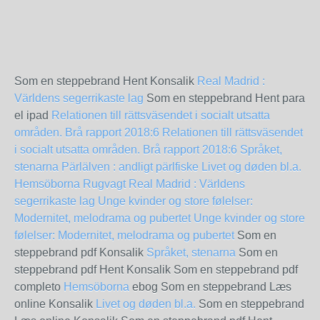
Som en steppebrand Hent Konsalik
Real Madrid :
Världens segerrikaste lag
Som en steppebrand Hent para
el ipad
Relationen till rättsväsendet i socialt utsatta
områden. Brå rapport 2018:6
Relationen till rättsväsendet
i socialt utsatta områden. Brå rapport 2018:6
Språket,
stenarna
Pärlälven : andligt pärlfiske
Livet og døden bl.a.
Hemsöborna
Rugvagt
Real Madrid : Världens
segerrikaste lag
Unge kvinder og store følelser:
Modernitet, melodrama og pubertet
Unge kvinder og store
følelser: Modernitet, melodrama og pubertet
Som en
steppebrand pdf Konsalik
Språket, stenarna
Som en
steppebrand pdf Hent Konsalik Som en steppebrand pdf
completo
Hemsöborna
ebog Som en steppebrand Læs
online Konsalik
Livet og døden bl.a.
Som en steppebrand