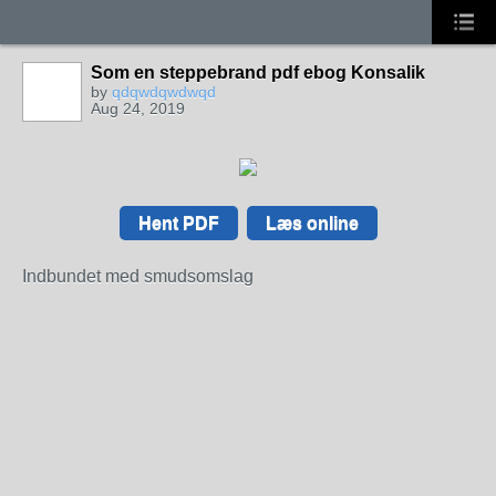
Som en steppebrand pdf ebog Konsalik
by
qdqwdqwdwqd
Aug 24, 2019
Hent PDF
Læs online
Indbundet med smudsomslag