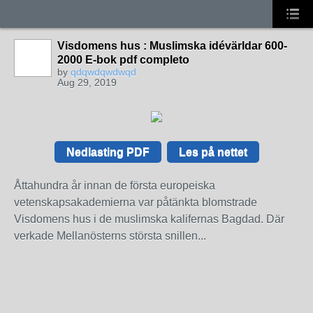
Visdomens hus : Muslimska idévärldar 600-
2000 E-bok pdf completo
by
qdqwdqwdwqd
Aug 29, 2019
Nedlasting PDF
Les på nettet
Åttahundra år innan de första europeiska
vetenskapsakademierna var påtänkta blomstrade
Visdomens hus i de muslimska kalifernas Bagdad. Där
verkade Mellanösterns största snillen...